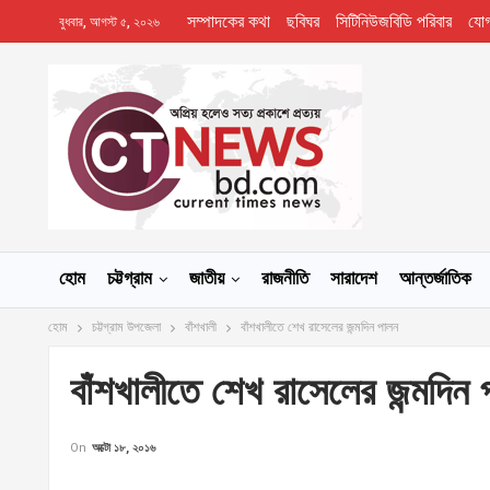
সম্পাদকের কথা
ছবিঘর
সিটিনিউজবিডি পরিবার
যো
বুধবার, আগস্ট ৫, ২০২৬
হোম
চট্টগ্রাম
জাতীয়
রাজনীতি
সারাদেশ
আন্তর্জাতিক
হোম
চট্টগ্রাম উপজেলা
বাঁশখালী
বাঁশখালীতে শেখ রাসেলের জন্মদিন পালন
বাঁশখালীতে শেখ রাসেলের জন্মদিন
On
অক্টো ১৮, ২০১৬