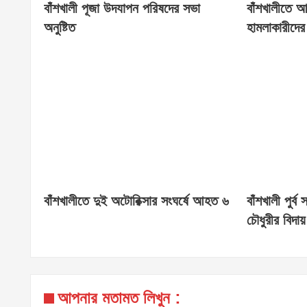
বাঁশখালী পূজা উদযাপন পরিষদের সভা
বাঁশখালীতে 
অনুষ্টিত
হামলাকারীদের
বাঁশখালীতে দুই অটোরিক্সার সংঘর্ষে আহত ৬
বাঁশখালী পুর্ব
চৌধুরীর বিদায় 
আপনার মতামত লিখুন :