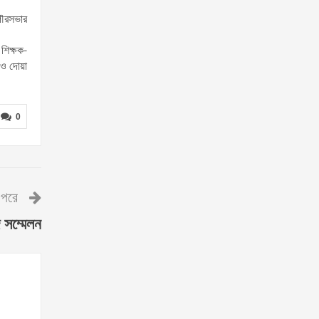
পৌরসভার
শিক্ষক-
 ও দোয়া
0
পরে
 সম্মেলন