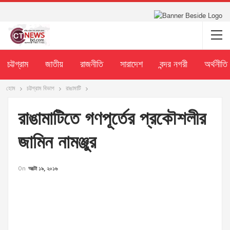
চট্টগ্রাম
জাতীয়
রাজনীতি
সারাদেশ
বন্দর নগরী
অর্থনীতি
হোম
চট্টগ্রাম বিভাগ
রাঙামাটি
রাঙামাটিতে গণপূর্তের প্রকৌশলীর
জামিন নামঞ্জুর
On
অক্টো ১৯, ২০১৬