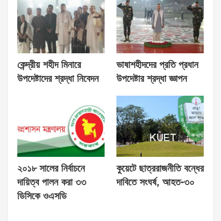
কেন্দ্রীয় শহীদ মিনারে
ভাষাশহীদদের প্রতি প্রধান
উপদেষ্টাদের শ্রদ্ধা নিবেদন
উপদেষ্টার শ্রদ্ধা জ্ঞাপন
২০১৮ সালের নির্বাচনে
কুয়েটে ছাত্ররাজনীতি বন্ধের
দায়িত্ব পালন করা ৩৩
দাবিতে সংঘর্ষ, আহত-৩০
ডিসিকে ওএসডি