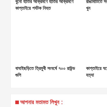
বুনো হাতির আক্রমণে হাতির আক্রমণে
রাঙামাটিতে স
কাপ্তাইয়ে পর্যটক নিহত
খুন
বাঘাইছড়িতে ত্রিমুখী সংঘর্ষে ৭০০ রাউন্ড
কাপ্তাইয়ে ঘর
গুলি
হত্যা
আপনার মতামত লিখুন :