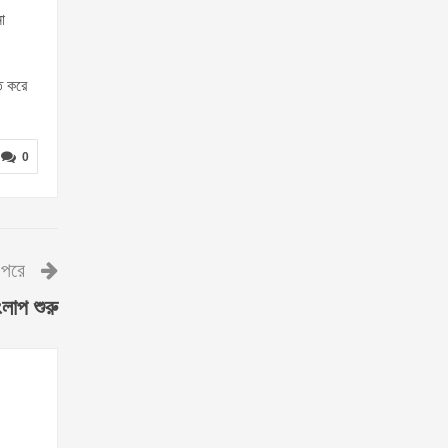
া
ে করে
0
পরে
ংলাপ শুরু