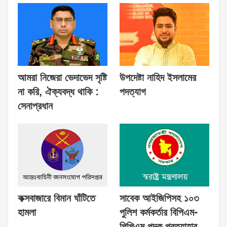
আমরা নিজেরা ভেদাভেদ সৃষ্টি
উপদেষ্টা নাহিদ ইসলামের
না করি, ঐক্যবদ্ধ থাকি :
পদত্যাগ
সেনাপ্রধান
কক্সবাজারে বিমান ঘাঁটিতে
সাবেক আইজিপিসহ ১০৩
হামলা
পুলিশ কর্মকর্তার বিপিএম-
পিপিএম পদক প্রত্যাহার