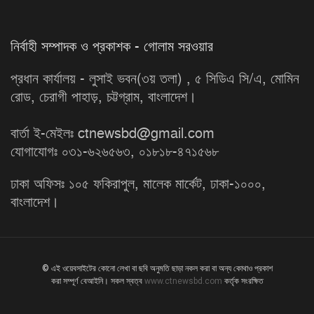
নির্বাহী সম্পাদক ও প্রকাশক - গোলাম সরওয়ার
প্রধান কার্যালয় - লুসাই ভবন(৩য় তলা) , ৫ সিডিএ সি/এ, মোমিন
রোড, চেরাগী পাহাড়, চট্টগ্রাম, বাংলাদেশ।
বার্তা ই-মেইলঃ ctnewsbd@gmail.com
যোগাযোগঃ ০৩১-৬২৬৫৬৩, ০১৮১৮-৪৭১৫৬৮
ঢাকা অফিসঃ ১০৫ ফকিরাপুল, মালেক মার্কেট, ঢাকা-১০০০,
বাংলাদেশ।
© এই ওয়েবসাইটের কোনো লেখা বা ছবি অনুমতি ছাড়া নকল করা বা অন্য কোথাও প্রকাশ
করা সম্পূর্ণ বেআইনি। সকল স্বত্ব
www.ctnewsbd.com
কর্তৃক সংরক্ষিত