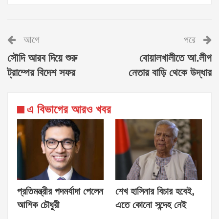
আগে
পরে
সৌদি আরব দিয়ে শুরু
বোয়ালখালীতে আ.লীগ
ট্রাম্পের বিদেশ সফর
নেতার বাড়ি থেকে উদ্ধার
এ বিভাগের আরও খবর
প্রতিমন্ত্রীর পদমর্যাদা পেলেন
শেখ হাসিনার বিচার হবেই,
আশিক চৌধুরী
এতে কোনো সন্দেহ নেই