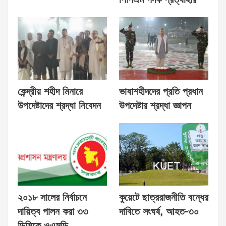
কেন্দ্রীয় শহীদ মিনারে
ভাষাশহীদদের প্রতি প্রধান
উপদেষ্টাদের শ্রদ্ধা নিবেদন
উপদেষ্টার শ্রদ্ধা জ্ঞাপন
২০১৮ সালের নির্বাচনে
কুয়েটে ছাত্ররাজনীতি বন্ধের
দায়িত্ব পালন করা ৩৩
দাবিতে সংঘর্ষ, আহত-৩০
ডিসিকে ওএসডি