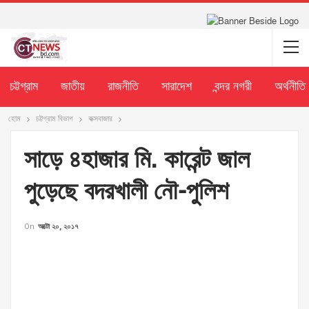
চট্টগ্রাম
জাতীয়
রাজনীতি
সারাদেশ
বন্দর নগরী
অর্থনীতি
হোম
চট্টগ্রাম বিভাগ
কক্সবাজার
সাড়ে ৪হাজার মি. কারেন্ট জাল
পুড়েছে বদরখালী নৌ-পুলিশ
On
অক্টো ২০, ২০১৭