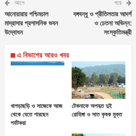
আগে
পরে
আনোয়ারায় পশ্চিমচাল
বঙ্গবন্ধু ও প্রীতিলতার আদর্শ
মাদ্রাসার প্রশাসনিক ভবন
ও চেতনা অভিন্ন:
উদ্বোধন
সংস্কৃতিমন্ত্রী
এ বিভাগের আরও খবর
খাগড়াছড়ি ও সাজেকে আজ
টেকনাফে অপহৃত দুই
থেকে যেতে পারছেন
রোহিঙ্গা ও সাত কৃষক মুক্ত
পর্যটকরা