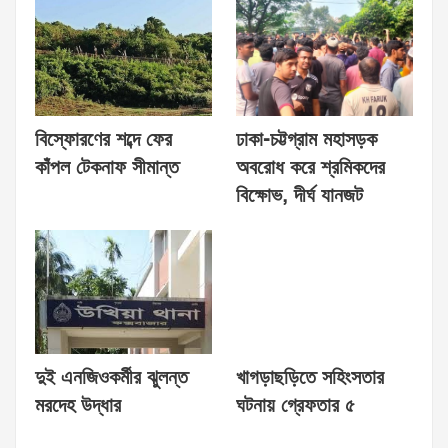
বিস্ফোরণের শব্দে ফের
ঢাকা-চট্টগ্রাম মহাসড়ক
কাঁপল টেকনাফ সীমান্ত
অবরোধ করে শ্রমিকদের
বিক্ষোভ, দীর্ঘ যানজট
দুই এনজিওকর্মীর ঝুলন্ত
খাগড়াছড়িতে সহিংসতার
মরদেহ উদ্ধার
ঘটনায় গ্রেফতার ৫