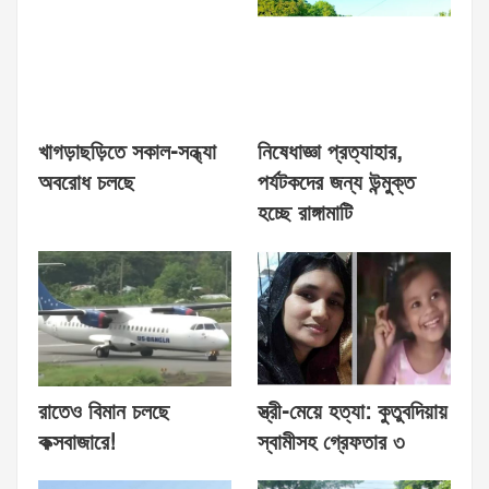
খাগড়াছড়িতে সকাল-সন্ধ্যা
নিষেধাজ্ঞা প্রত্যাহার,
অবরোধ চলছে
পর্যটকদের জন্য উন্মুক্ত
হচ্ছে রাঙ্গামাটি
রাতেও বিমান চলছে
স্ত্রী-মেয়ে হত্যা: কুতুবদিয়ায়
কক্সবাজারে!
স্বামীসহ গ্রেফতার ৩