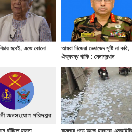
 বিচার হবেই, এতে কোনো
আমরা নিজেরা ভেদাভেদ সৃষ্টি না করি,
ঐক্যবদ্ধ থাকি : সেনাপ্রধান
মান ঘাঁটিতে হামলা
রাস্তায় পড়ে আছে হাজারো এনআইডি 