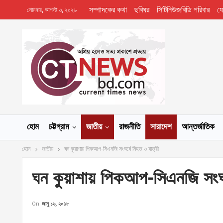
সম্পাদকের কথা
ছবিঘর
সিটিনিউজবিডি পরিবার
য
সোমবার, আগস্ট ৩, ২০২৬
হোম
চট্টগ্রাম
জাতীয়
রাজনীতি
সারাদেশ
আন্তর্জাতিক
হোম
জাতীয়
ঘন কুয়াশায় পিকআপ-সিএনজি সংঘর্ষে নিহত ৩ যাত্রী
ঘন কুয়াশায় পিকআপ-সিএনজি সংঘর্
On
জানু ১৬, ২০১৮