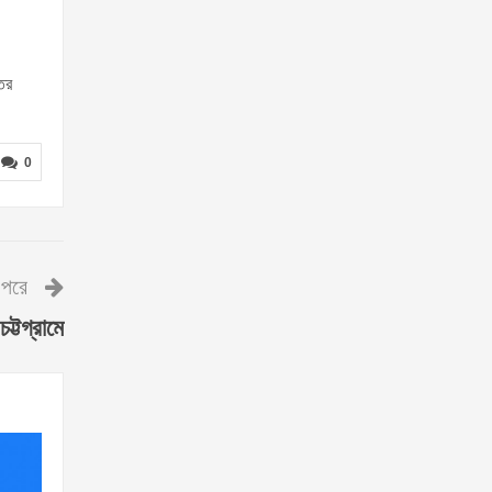
তর
0
পরে
চট্টগ্রামে