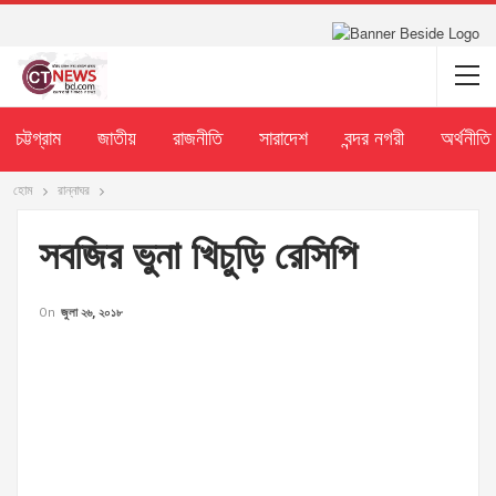
চট্টগ্রাম
জাতীয়
রাজনীতি
সারাদেশ
বন্দর নগরী
অর্থনীতি
হোম
রান্নাঘর
সবজির ভুনা খিচুড়ি রেসিপি
On
জুলা ২৬, ২০১৮