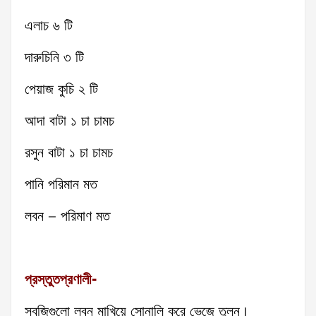
এলাচ ৬ টি
দারুচিনি ৩ টি
পেয়াজ কুচি ২ টি
আদা বাটা ১ চা চামচ
রসুন বাটা ১ চা চামচ
পানি পরিমান মত
লবন – পরিমাণ মত
প্রস্তুতপ্রণালী-
সবজিগুলো লবন মাখিয়ে সোনালি করে ভেজে তুলুন।