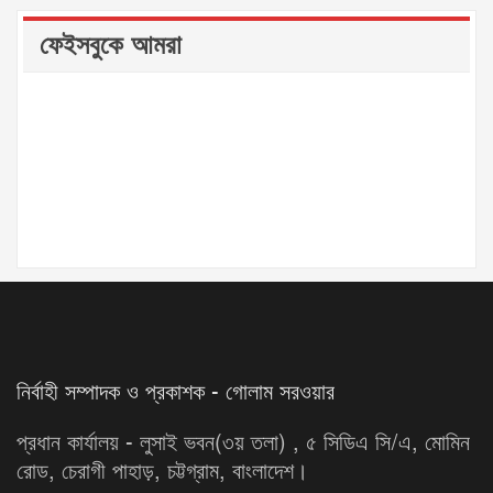
ফেইসবুকে আমরা
নির্বাহী সম্পাদক ও প্রকাশক - গোলাম সরওয়ার
প্রধান কার্যালয় - লুসাই ভবন(৩য় তলা) , ৫ সিডিএ সি/এ, মোমিন
রোড, চেরাগী পাহাড়, চট্টগ্রাম, বাংলাদেশ।