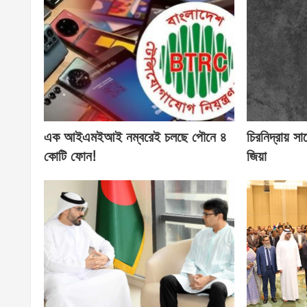
এক আইএমইআই নম্বরেই চলছে পৌনে ৪
চিরনিদ্রায় সা
কোটি ফোন!
জিয়া