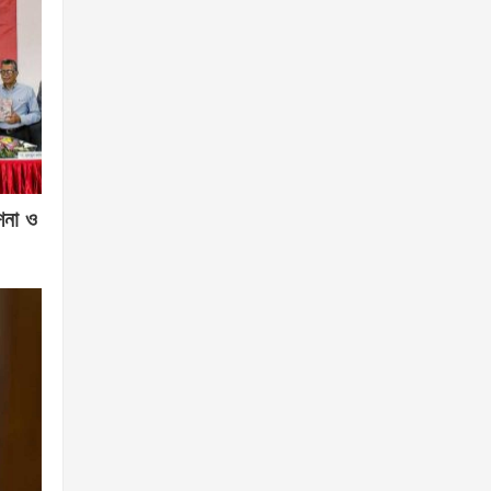
শনা ও