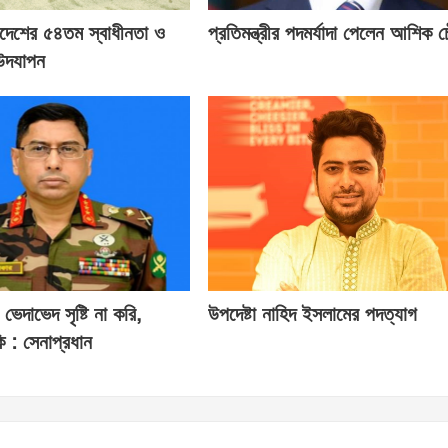
াদেশের ৫৪তম স্বাধীনতা ও
প্রতিমন্ত্রীর পদমর্যাদা পেলেন আশিক চ
উদযাপন
ভেদাভেদ সৃষ্টি না করি,
উপদেষ্টা নাহিদ ইসলামের পদত্যাগ
ি : সেনাপ্রধান