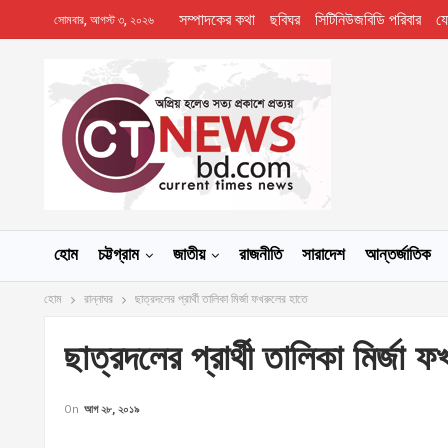
সম্পাদকের কথা
ছবিঘর
সিটিনিউজবিডি পরিবার
য
সোমবার, আগস্ট ৩, ২০২৬
হোম
চট্টগ্রাম
জাতীয়
রাজনীতি
সারাদেশ
আন্তর্জাতিক
হোম
রান্নাঘর
ছাত্রদলের প্রার্থী তালিকা মির্জা ফখরুলের হাতে
ছাত্রদলের প্রার্থী তালিকা মির্জা
On
আগ ২৮, ২০১৯