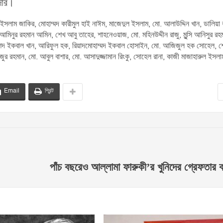
দার।
ল ইসলাম জাকির, মোহাম্মদ কারীমুল হাই নাঈম, মাজেদুল ইসলাম, মো. আলাউদ্দিন খান, ডালিয়া 
মিনুর রহমান আমিন, শেখ আবু তাহের, শাহনেওয়াজ, মো. মহিনউদ্দীন রাজু, মুন্সি আনিসুর রহ
রাশেদ ইকবাল খান, আরিফুল হক, রিয়াদমোহাম্মদ ইকবাল হোসাইন, মো. আজিজুল হক সোহেল, শ
ুর রহমান, মো. আবুল বাশার, মো. আসাদুজ্জামান রিংকু, সোহেল রানা, কাজী মাজাহারুল ইসলা
Email
প্রিন্ট
পাঁচ বছরেও আল্লামা ফারুকী’র খুনিদের গ্রেফতার 