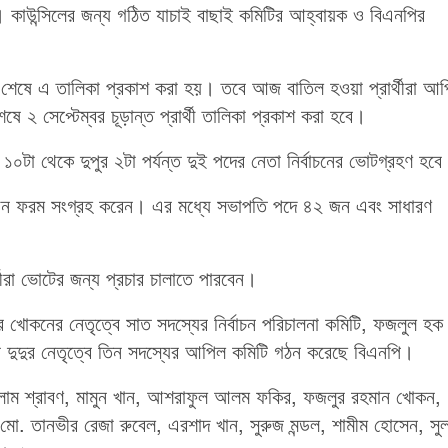
কাউন্সিলের জন্য গঠিত যাচাই বাছাই কমিটির আহ্বায়ক ও বিএনপির
াই শেষে এ তালিকা প্রকাশ করা হয়। তবে আজ বাতিল হওয়া প্রার্থীরা আ
ে ২ সেপ্টেম্বর চূড়ান্ত প্রার্থী তালিকা প্রকাশ করা হবে।
১০টা থেকে দুপুর ২টা পর্যন্ত দুই পদের নেতা নির্বাচনের ভোটগ্রহণ হব
মনোনয়ন ফরম সংগ্রহ করেন। এর মধ্যে সভাপতি পদে ৪২ জন এবং সাধারণ
্থীরা ভোটের জন্য প্রচার চালাতে পারবেন।
ির খোকনের নেতৃত্বে সাত সদস্যের নির্বাচন পরিচালনা কমিটি, ফজলুল হক
মান দুদুর নেতৃত্বে তিন সদস্যের আপিল কমিটি গঠন করেছে বিএনপি।
ইসলাম শ্রাবণ, মামুন খান, আশরাফুল আলম ফকির, ফজলুর রহমান খোকন,
দ মো. তানভীর রেজা রুবেল, এরশাদ খান, সুরুজ মন্ডল, শামীম হোসেন, সু