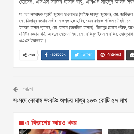
হোসেন, এসএম সাজিদ হাসান বাবু, এবিএম মাহমুদ আলম সর
সাধারণ সম্পাদক প্রার্থী জুয়েল হাওলাদার (সাইফ মাহমুদ জুয়েল), মো. জাকিরু
মো. মিজানুর রহমান সজীব, নাজমুল হক হাবিব, ওমর ফারুক শাকিল চৌধুরী, মো. আ
ইকবাল হাসান শ্যামল, মো. হাসান (তানজিল হাসান), মিজানুর রহমান শরীফ, 
মশিউর রহমান রনি, আবদুল মোমেন মিয়া, মো. রাকিবুল ইসলাম রাকিব, মোস্তাফিজ
এএএম ইয়াহইয়া।
Facebook
Twitter
Pinterest
শেয়ার
আগে
সংসদে কোরাম সংকটঃ অপচয় মাত্র ১৬৩ কোটি ৫৭ লাখ
এ বিভাগের আরও খবর