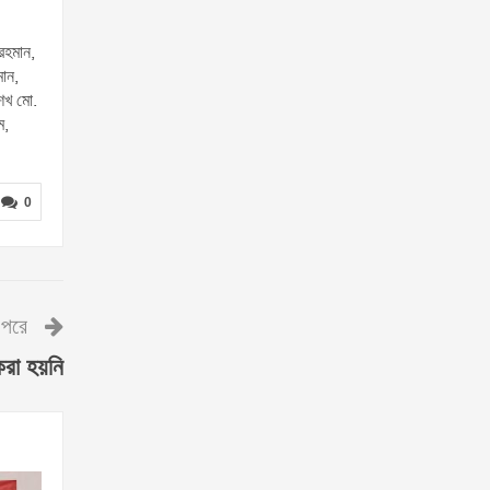
রহমান,
মান,
েখ মো.
ম,
0
পরে
করা হয়নি