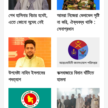
শেখ হাসিনার বিচার হবেই,
আমরা নিজেরা ভেদাভেদ সৃষ্টি
এতে কোনো সন্দেহ নেই
না করি, ঐক্যবদ্ধ থাকি :
সেনাপ্রধান
উপদেষ্টা নাহিদ ইসলামের
কক্সবাজারে বিমান ঘাঁটিতে
পদত্যাগ
হামলা