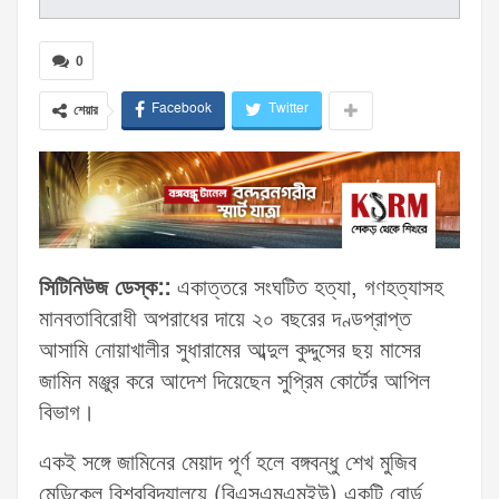
0
Facebook
Twitter
শেয়ার
সিটিনিউজ ডেস্ক::
একাত্তরে সংঘটিত হত্যা, গণহত্যাসহ
মানবতাবিরোধী অপরাধের দায়ে ২০ বছরের দণ্ডপ্রাপ্ত
আসামি নোয়াখালীর সুধারামের আব্দুল কুদ্দুসের ছয় মাসের
জামিন মঞ্জুর করে আদেশ দিয়েছেন সুপ্রিম কোর্টের আপিল
বিভাগ।
একই সঙ্গে জামিনের মেয়াদ পূর্ণ হলে বঙ্গবন্ধু শেখ মুজিব
মেডিকেল বিশ্ববিদ্যালয়ে (বিএসএমএমইউ) একটি বোর্ড