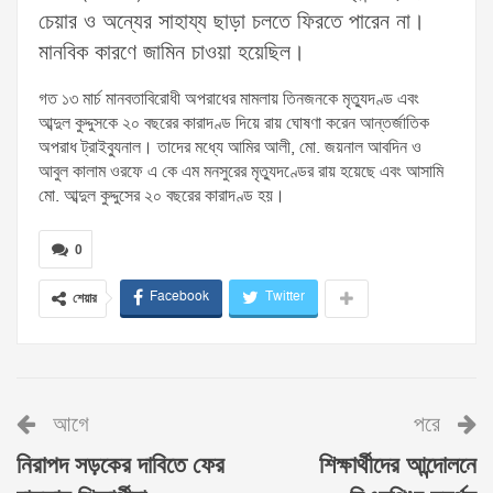
চেয়ার ও অন্যের সাহায্য ছাড়া চলতে ফিরতে পারেন না।
মানবিক কারণে জামিন চাওয়া হয়েছিল।
গত ১৩ মার্চ মানবতাবিরোধী অপরাধের মামলায় তিনজনকে মৃত্যুদণ্ড এবং
আব্দুল কুদ্দুসকে ২০ বছরের কারাদণ্ড দিয়ে রায় ঘোষণা করেন আন্তর্জাতিক
অপরাধ ট্রাইব্যুনাল। তাদের মধ্যে আমির আলী, মো. জয়নাল আবদিন ও
আবুল কালাম ওরফে এ কে এম মনসুরের মৃত্যুদণ্ডের রায় হয়েছে এবং আসামি
মো. আব্দুল কুদ্দুসের ২০ বছরের কারাদণ্ড হয়।
0
Facebook
Twitter
শেয়ার
আগে
পরে
নিরাপদ সড়কের দাবিতে ফের
শিক্ষার্থীদের আন্দোলনে