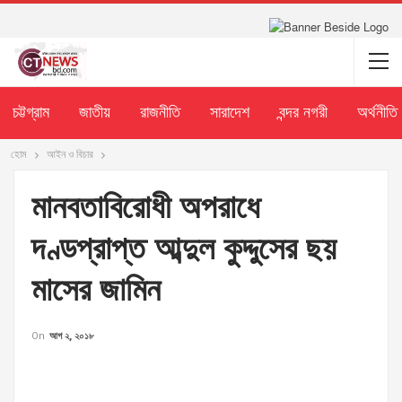
চট্টগ্রাম
জাতীয়
রাজনীতি
সারাদেশ
বন্দর নগরী
অর্থনীতি
হোম
আইন ও বিচার
মানবতাবিরোধী অপরাধে
দণ্ডপ্রাপ্ত আব্দুল কুদ্দুসের ছয়
মাসের জামিন
On
আগ ২, ২০১৮