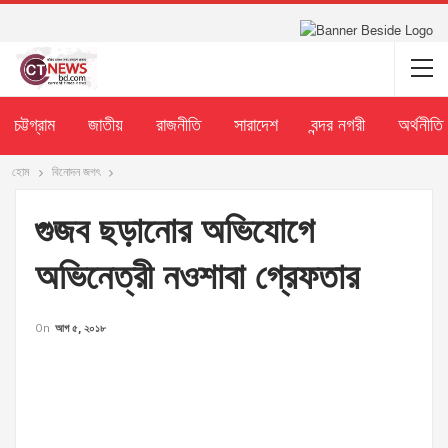
চট্টগ্রাম
জাতীয়
রাজনীতি
সারাদেশ
বন্দর নগরী
অর্থনীতি
হোম
বিনোদন জগৎ
গুজব ছড়ানোর অভিযোগে
অভিনেত্রী নওশাবা গ্রেফতার
On
আগ ৫, ২০১৮