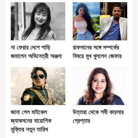
না ফেরার দেশে পাড়ি
রাফসানের সঙ্গে সম্পর্কের
জমালেন অভিনেত্রী অঞ্জনা
বিষয়ে মুখ খুললেন জেফার
জানা গেল মাইকেল
উত্তরা থেকে শমী কায়সার
জ্যাকসনের বায়োপিক
গ্রেপ্তার
মুক্তির নতুন তারিখ