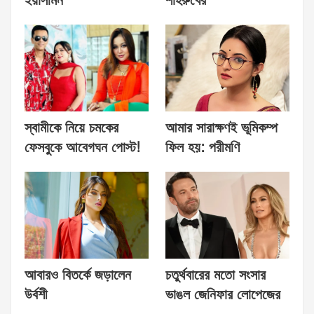
ইয়াসমিন
শাহরুখের
স্বামীকে নিয়ে চমকের
আমার সারাক্ষণই ভূমিকম্প
ফেসবুকে আবেগঘন পোস্ট!
ফিল হয়: পরীমণি
আবারও বিতর্কে জড়ালেন
চতুর্থবারের মতো সংসার
উর্বশী
ভাঙল জেনিফার লোপেজের