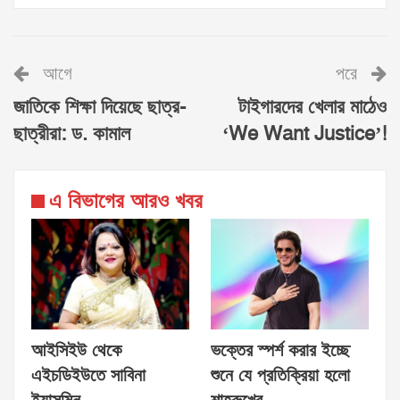
আগে
পরে
জাতিকে শিক্ষা দিয়েছে ছাত্র-
টাইগারদের খেলার মাঠেও
ছাত্রীরা: ড. কামাল
‘We Want Justice’!
এ বিভাগের আরও খবর
আইসিইউ থেকে
ভক্তের স্পর্শ করার ইচ্ছে
এইচডিইউতে সাবিনা
শুনে যে প্রতিক্রিয়া হলো