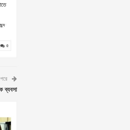
োতে
ছন্দ
0
পরে
ক ব্যবসা