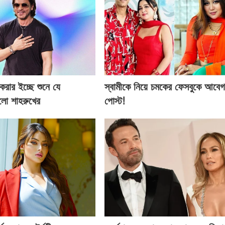
 করার ইচ্ছে শুনে যে
স্বামীকে নিয়ে চমকের ফেসবুকে আবে
হলো শাহরুখের
পোস্ট!