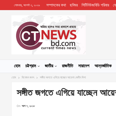
সম্পাদকের কথা
ছবিঘর
সিটিনিউজবিডি পরিবার
য
সোমবার, আগস্ট ৩, ২০২৬
হোম
চট্টগ্রাম
জাতীয়
রাজনীতি
সারাদেশ
আন্তর্জাতিক
হোম
বিনোদন জগৎ
সঙ্গীত জগতে এগিয়ে যাচ্ছেন আয়েশা জেবীন দিপা
সঙ্গীত জগতে এগিয়ে যাচ্ছেন আয়ে
On
আগ ৭, ২০১৮