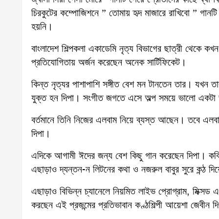
চিরকুটের কম্পোজিশনে ” তোমায় হৃদ মাজারে রাখিবো ” গান
হয়নি।
বাংলাদেশ শিল্পকলা একাডেমি নৃত্য বিভাগের ছাত্রী থেকে কখ
প্রতিযোগিতায় অর্জন করেছেন অনেক সার্টিফিকেট।
কিন্ত নৃত্যর পাশাপাশি সঙ্গীত বেশ মন টানতেন তার। যখ
যুক্ত হন দিপা। সংগীত জগতে এসে অল্প সময়ে ভালো একটা জ
বর্তমানে তিনি নিজের এলবাম নিয়ে ব্যস্ত আছেন। তবে এলবাম
দিপা।
এদিকে আগামী ঈদের জন্য বেশ কিছু গান করেছেন দিপা। কবি
এছাড়াও দ্যন্তন-ন লিটনের কথা ও নজরুল বাবুর সুরে কন্ঠ দ
এছাড়াও বিভিন্ন চ্যানেলে নিয়মিত লাইভ প্রোগ্রাম, মিক্সড এ
করছেন এই প্রজন্মের প্রতিভাবান কণ্ঠশিল্পী আয়েশা জেবীন দ