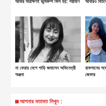
আমার সারাক্ষণই ভূমিকম্প ফিল হয়: পরীমণি
আবারও বিতর্ক
না ফেরার দেশে পাড়ি জমালেন অভিনেত্রী
রাফসানের সঙ্গ
অঞ্জনা
জেফার
আপনার মতামত লিখুন :