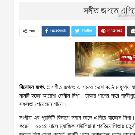
সঙ্গীত জগতে এগিয়
Facebook
Twitter
Pinterest
শেয়ার
বিনোদন জগৎ ::
সঙ্গীত জগতে এ সময়ে দেশে কণ্ঠ মাধুর্য্যে
নামটি হচ্ছে আয়েশা জেবীন দিপা। ঢাকার পাশের শহর গাজীপুরে
সফলতা পেয়েছেন গানে।
সংগীত এর প্রতিটি বিভাগে সমান তালে এগিয়ে যাচ্ছেন দিপা।
করেন। ২০১৪ সালে ম্যাজিক বাউলিয়ানা প্রতিযোগিতায় চতুর্
জ্বালা দিয়া গেলা মোরে” গানটি গেয়ে শ্রোতাদের কাছে ব্যাপক 