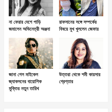
না ফেরার দেশে পাড়ি
রাফসানের সঙ্গে সম্পর্কের
জমালেন অভিনেত্রী অঞ্জনা
বিষয়ে মুখ খুললেন জেফার
জানা গেল মাইকেল
উত্তরা থেকে শমী কায়সার
জ্যাকসনের বায়োপিক
গ্রেপ্তার
মুক্তির নতুন তারিখ