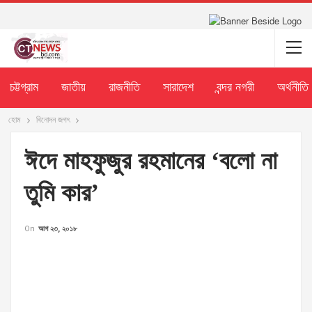
চট্টগ্রাম
জাতীয়
রাজনীতি
সারাদেশ
বন্দর নগরী
অর্থনীতি
হোম
বিনোদন জগৎ
ঈদে মাহফুজুর রহমানের ‘বলো না
তুমি কার’
On
আগ ২৩, ২০১৮