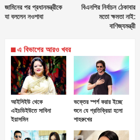
জামিনের পর প্রধানমন্ত্রীকে
বিএনপির নির্বাচন ঠেকাবার
যা বললেন নওশাবা
মতো ক্ষমতা নাই:
বাণিজ্যমন্ত্রী
এ বিভাগের আরও খবর
আইসিইউ থেকে
ভক্তের স্পর্শ করার ইচ্ছে
এইচডিইউতে সাবিনা
শুনে যে প্রতিক্রিয়া হলো
ইয়াসমিন
শাহরুখের