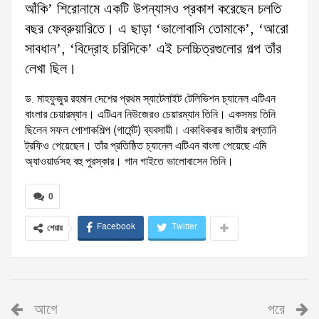
আঁকি’ শিরোনামে একটি উপন্যাসও প্রকাশ করেছেন চলতি
বছর ফেব্রুয়ারিতে। এ ছাড়া ‘ভালোবাসি তোমাকে’, ‘আরো
সাবধান’, ‘বিদ্রোহ চরিদিকে’ এই চলচ্চিত্রগুলোর গল্প তাঁর
লেখা ছিল।
ড. মাহফুজুর রহমান দেশের প্রথম স্যাটেলাইট টেলিভিশন চ্যানেল এটিএন
বাংলার চেয়ারম্যান। এটিএন নিউজেরও চেয়ারম্যান তিনি। একসময় তিনি
ছিলেন সফল পোশাকশিল্প (গার্মেন্ট) ব্যবসায়ী। একাধিকবার জাতীয় রপ্তানি
ট্রফিও পেয়েছেন। তাঁর প্রতিষ্ঠিত চ্যানেল এটিএন বাংলা পেয়েছে এমি
অ্যাওয়ার্ডসহ বহু পুরস্কার। গান গাইতে ভালোবাসেন তিনি।
0
Facebook
Twitter
শেয়ার
আগে
পরে