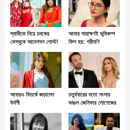
স্বামীকে নিয়ে চমকের
আমার সারাক্ষণই ভূমিকম্প
ফেসবুকে আবেগঘন পোস্ট!
ফিল হয়: পরীমণি
আবারও বিতর্কে জড়ালেন
চতুর্থবারের মতো সংসার
উর্বশী
ভাঙল জেনিফার লোপেজের