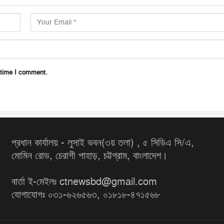
 time I comment.
প্রধান কার্যালয় - লুসাই ভবন(৩য় তলা) , ৫ সিডিএ সি/এ,
মোমিন রোড, চেরাগী পাহাড়, চট্টগ্রাম, বাংলাদেশ।
বার্তা ই-মেইলঃ ctnewsbd@gmail.com
যোগাযোগঃ ০৩১-৬২৬৫৬৩, ০১৮১৮-৪৭১৫৬৮