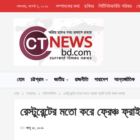
সম্পাদকের কথা
ছবিঘর
সিটিনিউজবিডি পরিবার
য
মঙ্গলবার, আগস্ট ৪, ২০২৬
হোম
চট্টগ্রাম
জাতীয়
রাজনীতি
সারাদেশ
আন্তর্জাতিক
হোম
অন্যান্য
লাইফস্টাইল
রেস্টুরেন্টের মতো করে ফ্রেঞ্চ ফ্রাই তৈরি করুন বাসায়
রেস্টুরেন্টের মতো করে ফ্রেঞ্চ ফ্র
On
জানু ২৮, ২০১৯