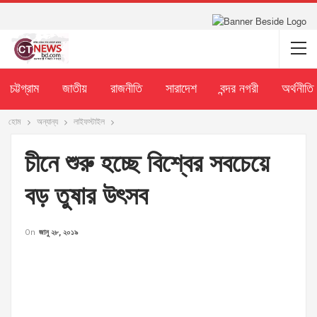
চট্টগ্রাম
জাতীয়
রাজনীতি
সারাদেশ
বন্দর নগরী
অর্থনীতি
হোম
অন্যান্য
লাইফস্টাইল
চীনে শুরু হচ্ছে বিশ্বের সবচেয়ে
বড় তুষার উৎসব
On
জানু ২৮, ২০১৯