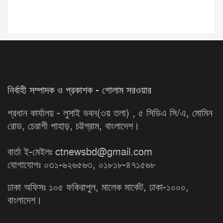
নির্বাহী সম্পাদক ও প্রকাশক - গোলাম সরওয়ার
প্রধান কার্যালয় - লুসাই ভবন(৩য় তলা) , ৫ সিডিএ সি/এ, মোমিন
রোড, চেরাগী পাহাড়, চট্টগ্রাম, বাংলাদেশ।
বার্তা ই-মেইলঃ ctnewsbd@gmail.com
যোগাযোগঃ ০৩১-৬২৬৫৬৩, ০১৮১৮-৪৭১৫৬৮
ঢাকা অফিসঃ ১০৫ ফকিরাপুল, মালেক মার্কেট, ঢাকা-১০০০,
বাংলাদেশ।