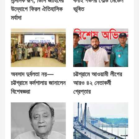
নান্দনিক রূপ, ডিসি জাহিদের
বলাই গভর্ণর গোল্ড মেডেল
উদ্যোগে ফিরল ঐতিহাসিক
ভূষিত
মর্যাদা
অবসাদ দুর্বলতা নয়—
চট্টগ্রামে আওয়ামী লীগের
চট্টগ্রামে কর্মশালায় জানালেন
আরও ৪২ নেতাকর্মী
বিশেষজ্ঞরা
গ্রেপ্তার