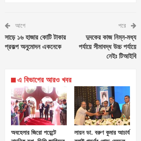
আগে
পরে
সাড়ে ১৬ হাজার কোটি টাকার
দুদকের কাজ নিম্ন-মধ্য
প্রকল্প অনুমোদন একনেকে
পর্যায়ে সীমাবদ্ধ উচ্চ পর্যায়ে
নেইঃ টিআইবি
এ বিভাগের আরও খবর
অবহেলার জিরো পয়েন্টে
লায়ন ডা. বরুণ কুমার আচার্য