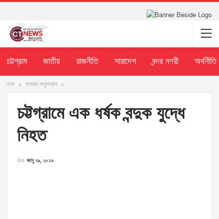
চট্টগ্রাম
জাতীয়
রাজনীতি
সারাদেশ
বন্দর নগরী
অর্থনীতি
হোম
অপরাধ অনুসন্ধান
চট্টগ্রামে এক ধর্ষক বন্দুক যুদ্ধে
নিহত
On
জানু ২৯, ২০১৯