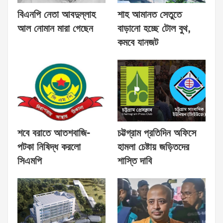
বিএনপি নেতা আবদুল্লাহ
শাহ আমানত সেতুতে
আল নোমান মারা গেছেন
বাড়ানো হচ্ছে টোল বুথ,
কমবে যানজট
শবে বরাতে আতশবাজি-
চট্টগ্রাম প্রতিদিন অফিসে
পটকা নিষিদ্ধ করলো
হামলা চেষ্টায় জড়িতদের
সিএমপি
শাস্তি দাবি