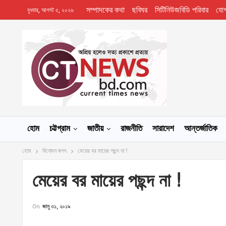
সম্পাদকের কথা
ছবিঘর
সিটিনিউজবিডি পরিবার
যো
বুধবার, আগস্ট ৫, ২০২৬
হোম
চট্টগ্রাম
জাতীয়
রাজনীতি
সারাদেশ
আন্তর্জাতিক
হোম
বিনোদন জগৎ
মেয়ের বর মায়ের পছন্দ না !
মেয়ের বর মায়ের পছন্দ না !
On
জানু ৩১, ২০১৯