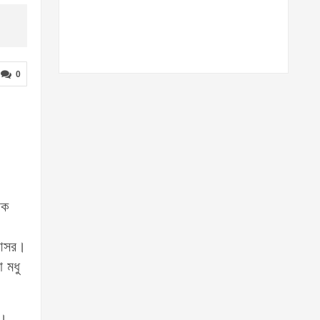
0
িক
 আসর।
া মধু
ে।