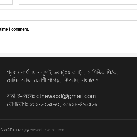
 time I comment.
প্রধান কার্যালয় - লুসাই ভবন(৩য় তলা) , ৫ সিডিএ সি/এ,
মোমিন রোড, চেরাগী পাহাড়, চট্টগ্রাম, বাংলাদেশ।
বার্তা ই-মেইলঃ ctnewsbd@gmail.com
যোগাযোগঃ ০৩১-৬২৬৫৬৩, ০১৮১৮-৪৭১৫৬৮
ূর্ণ বেআইনি। সকল স্বত্ব
www.ctnewsbd.com