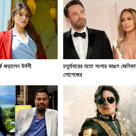
ে জড়ালেন উর্বশী
চতুর্থবারের মতো সংসার ভাঙল জেনিফা
লোপেজের