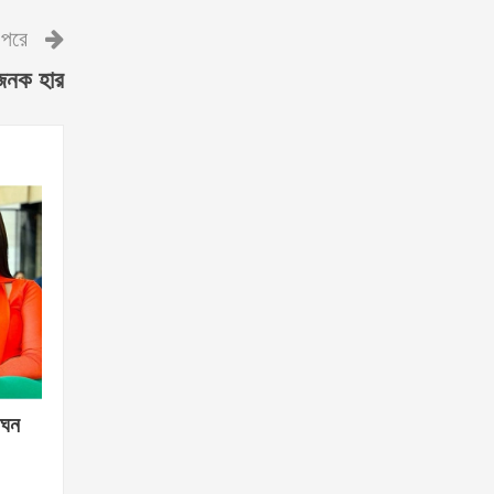
পরে
াজনক হার
গঘন