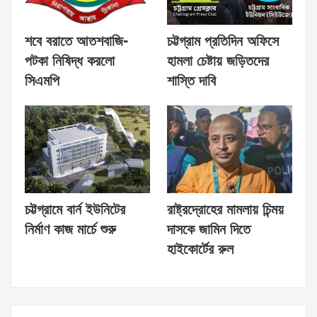
শবে বরাতে আতশবাজি-
চট্টগ্রাম প্রতিদিন অফিসে
পটকা নিষিদ্ধ করলো
হামলা চেষ্টায় জড়িতদের
সিএমপি
শাস্তি দাবি
চট্টগ্রামে বার্ন ইউনিটের
রাষ্ট্রদ্রোহের মামলায় চিন্ময়
নির্মাণ কাজ মার্চে শুরু
দাসকে জামিন দিতে
হাইকোর্টের রুল