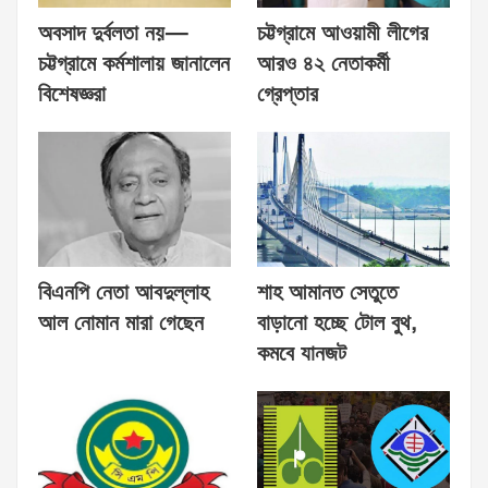
অবসাদ দুর্বলতা নয়—
চট্টগ্রামে আওয়ামী লীগের
চট্টগ্রামে কর্মশালায় জানালেন
আরও ৪২ নেতাকর্মী
বিশেষজ্ঞরা
গ্রেপ্তার
বিএনপি নেতা আবদুল্লাহ
শাহ আমানত সেতুতে
আল নোমান মারা গেছেন
বাড়ানো হচ্ছে টোল বুথ,
কমবে যানজট