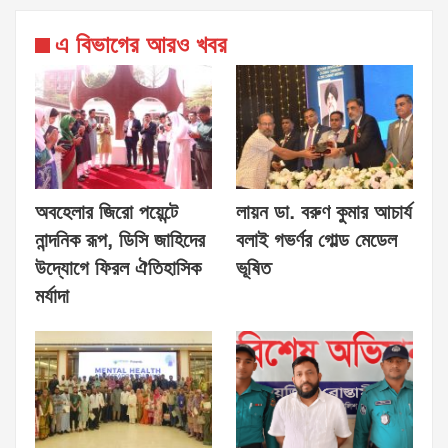
এ বিভাগের আরও খবর
অবহেলার জিরো পয়েন্টে
লায়ন ডা. বরুণ কুমার আচার্য
নান্দনিক রূপ, ডিসি জাহিদের
বলাই গভর্ণর গোল্ড মেডেল
উদ্যোগে ফিরল ঐতিহাসিক
ভূষিত
মর্যাদা