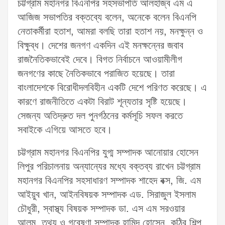
চট্টগ্রাম মহানগর বিএনপির সহসভাপতি আলহাজ্ব এম এ
আজিজ সভাপতির বক্তব্যে বলেন, অনেকে বলেন বিএনপি
নেতাকর্মীরা হতাশ, আমরা বলছি তারা হতাশ নয়, মনক্ষুন্ন ও
বিক্ষুব্ধ। দেশের জনগণ একদিন এই মনক্ষন্নের জবাব
রাজনৈতিকভাবেই দেবে। বিগত নির্বাচনে আওয়ামীলীগ
জনগণের কাছে নৈতিকভাবে পরাজিত হয়েছে। তারা
বাংলাদেশকে বিরোধীদলবিহীন একটি দেশে পরিণত করেছে। এ
কারণে রাজনীতিতে একটা বিরাট শূন্যতার সৃষ্টি হয়েছে।
সেজন্য অতিদ্রুত দল পুনর্গঠনের কর্মসূচি সফল করতে
সবাইকে এগিয়ে আসতে হবে।
চট্টগ্রাম মহানগর বিএনপির যুগ্ম সম্পাদক আনোয়ার হোসেন
লিপুর পরিচালনায় অন্যান্যের মধ্যে বক্তব্য রাখেন চট্টগ্রাম
মহানগর বিএনপির সহসাধারণ সম্পাদক শাহেদ বক্স, জি. এম
আইয়ুব খান, আইনবিষয়ক সম্পাদক এড. সিরাজুল ইসলাম
চৌধুরী, স্বাস্থ্য বিষয়ক সম্পাদক ডা. এস এম সরওয়ার
আলম, তথ্য ও গবেষণা সম্পাদক হামিদ হোসেন, কুঠির শিল্প