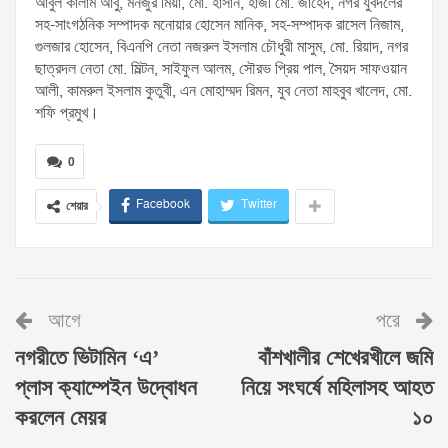
আবুল কালাম আবু, মনজুর মিয়া, মো. হাসান, হাজী মো. জাহেদ, নগর যুবদলের
সহ-সাংগঠনিক সম্পাদক মনোয়ার হোসেন মানিক, সহ-সম্পাদক রাসেল নিজাম,
গুলজার হোসেন, বিএনপি নেতা নজরুল ইসলাম চৌধুরী মাসুম, মো. রিয়াদ, নগর
ছাত্রদল নেতা মো. মিল্টন, সাইফুল আলম, সৌরভ প্রিয় পাল, সৈয়দ সাফওয়ান
আলী, কামরুল ইসলাম কুতুবী, এন মোহাম্মদ রিমন, যুব নেতা মাহবুব খালেদ, মো.
শফি প্রমুখ।
0
Facebook
Twitter
শেয়ার
আগে
পরে
নগরীতে ভিটামিন ‘এ’
বাঁশখালীর শেখেরখীলে জমি
প্লাস ক্যাম্পেইন উদ্বোধন
নিয়ে সংঘর্ষে মহিলাসহ আহত
করলেন মেয়র
১০