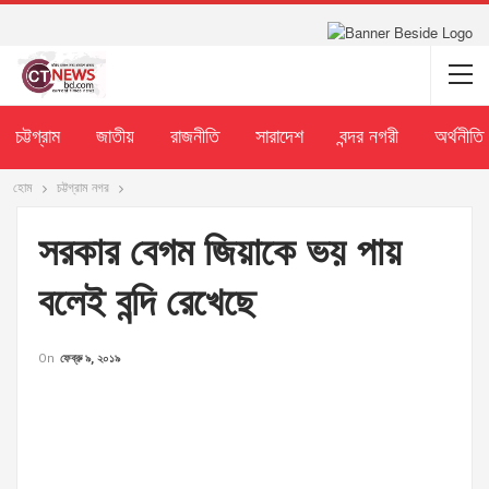
চট্টগ্রাম
জাতীয়
রাজনীতি
সারাদেশ
বন্দর নগরী
অর্থনীতি
হোম
চট্টগ্রাম নগর
সরকার বেগম জিয়াকে ভয় পায়
বলেই বন্দি রেখেছে
On
ফেব্রু ৯, ২০১৯