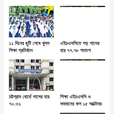
১১ দিনের ছুটি শেষে খুলল
এইচএসসিতে গড় পাসের
শিক্ষা প্রতিষ্ঠান
হার ৭৭.৭৮ শতাংশ
চট্টগ্রাম বোর্ডে পাসের হার
শিক্ষা এইচএসসি ও
৭০.৩২
সমমানের ফল ১৫ অক্টোবর