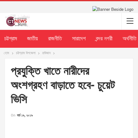
চট্টগ্রাম
জাতীয়
রাজনীতি
সারাদেশ
বন্দর নগরী
অর্থনীতি
হোম
চট্টগ্রাম উপজেলা
রাউজান
প্রযুক্তি খাতে নারীদের
অংশগ্রহণ বাড়াতে হবে- চুয়েট
ভিসি
On
মার্চ ১৯, ২০১৯