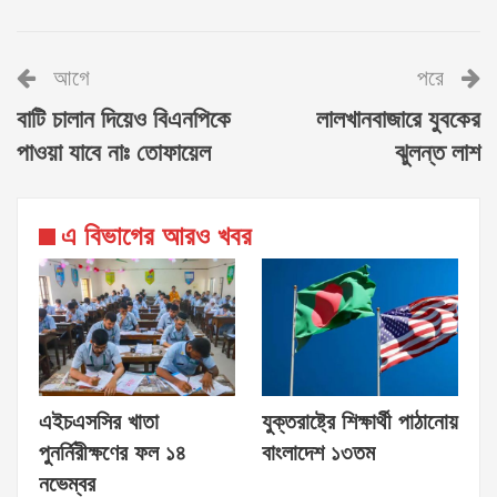
আগে
পরে
বাটি চালান দিয়েও বিএনপিকে
লালখানবাজারে যুবকের
পাওয়া যাবে নাঃ তোফায়েল
ঝুলন্ত লাশ
এ বিভাগের আরও খবর
এইচএসসির খাতা
যুক্তরাষ্ট্রে শিক্ষার্থী পাঠানোয়
পুনর্নিরীক্ষণের ফল ১৪
বাংলাদেশ ১৩তম
নভেম্বর