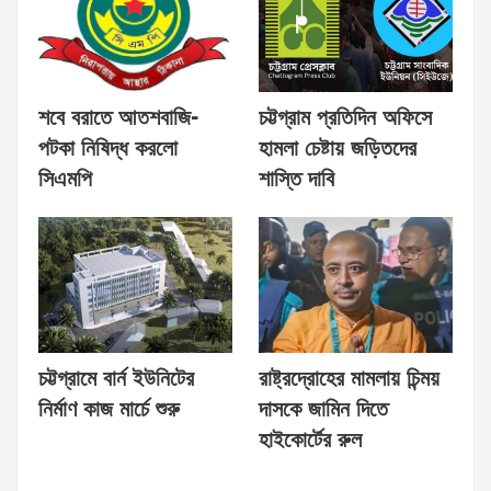
শবে বরাতে আতশবাজি-
চট্টগ্রাম প্রতিদিন অফিসে
পটকা নিষিদ্ধ করলো
হামলা চেষ্টায় জড়িতদের
সিএমপি
শাস্তি দাবি
চট্টগ্রামে বার্ন ইউনিটের
রাষ্ট্রদ্রোহের মামলায় চিন্ময়
নির্মাণ কাজ মার্চে শুরু
দাসকে জামিন দিতে
হাইকোর্টের রুল