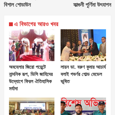
বিশাল শোডাউন
ফাল্গুনী পূর্ণিমা উৎযাপন
এ বিভাগের আরও খবর
অবহেলার জিরো পয়েন্টে
লায়ন ডা. বরুণ কুমার আচার্য
নান্দনিক রূপ, ডিসি জাহিদের
বলাই গভর্ণর গোল্ড মেডেল
উদ্যোগে ফিরল ঐতিহাসিক
ভূষিত
মর্যাদা