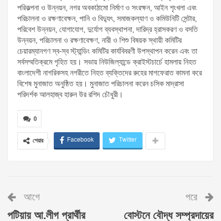
পরিকল্পনা ও উন্নয়ন, নগর অবকাঠামো নির্মাণ ও সংরক্ষন, আইন শৃংখলা এবং
পরিচালনা ও রক্ষণাবেক্ষন, পানি ও বিদ্যুৎ, সমাজকল্যাণ ও কমিউনিটি সেন্টার,
পরিবেশ উন্নয়ন, যোগাযোগ, দুর্যোগ ব্যবস্থাপনা, দারিদ্র হ্রাসকরণ ও বসতি
উন্নয়ন, পরিচালনা ও রক্ষণাবেক্ষণ, নারী ও শিশু বিষয়ক স্থায়ী কমিটির
চেয়ারম্যানগণ স্ব-স্ব স্ট্যান্ডিং কমিটির কার্যবিবরণী উপস্থাপন করেন এবং তা
সর্বসম্মতিক্রমে গৃহিত হয়। সভায় নিউজিল্যান্ডে ক্রাইস্টচার্চে হামলায় নিহত
বাংলাদেশী নাগরিকসহ নগরীতে নিহত ব্যক্তিদের রুহের মাগফেরাত কামনা করে
বিশেষ মুনাজাত অনুষ্ঠিত হয়। মুনাজাত পরিচালনা করেন চসিক মাদ্রাসা
পরিদর্শক আলহাজ্ব হারুন উর রশিদ চৌধুরী।
0
Facebook
Twitter
শেয়ার
আগে
পরে
পটিয়ায় আ.লীগ প্রার্থীর
বোস্টনে বৌদ্ধ সম্প্রদায়ের