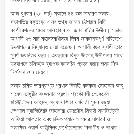
কেবিন পিকআপ ১৪টি, জীপ ৮টি, পাজারো ১টি।
আজ বুধবার (২০ মার্চ) সকালে ৪৪ তম সাধারণ সভায়
সভাপতির বক্তব্যে এসব তথ্য জানান চট্টগ্রাম সিটি
কর্পোরেশনের মেয়র আলহাজ্ব আ জ ম নাছির উদ্দীন। সভায়
আগামী ২৬ মার্চ মহানস্বাধীনতা দিবস জাকজমকপূর্ণ পরিবেশে
উদযাপনের সিদ্ধান্ত নেয়া হয়েছে। আগামী বছর স্বাধীনতার
সুবর্ণ জয়ন্তির বছর। এবছরকে বিপুল উৎসাহ উদ্দীপনার সাথে
উদযাপনে চসিককে ব্যাপক কর্মসচির গ্রহন করার জন্য দিক
নির্দেশনা দেন মেয়র।
সভায় চসিক ভারপ্রাপ্ত প্রধান নির্বাহী কর্মকতা মোহাম্মদ আবু
শাহেদ চৌধুরীর সঞ্চলনায় প্রধান প্রকৌশলী লে:কর্ণেল
মহিউ্িদ্দন আহমদ, প্রধান শিক্ষা কর্মকর্তা সুমন বড়ৃয়া
স্পেশাল ম্যাজিষ্ট্রেট জাহানারা ফেরদৌস,নিবার্হী ম্যাজিষ্ট্রেট
আফিয়া আকতার এবং চসিক প্যানেল মেয়র,সাধারণ ও
সংরক্ষিত ওয়ার্ড কাউন্সিলর,কর্পোরেশনের বিভাগীয় ও শাখার