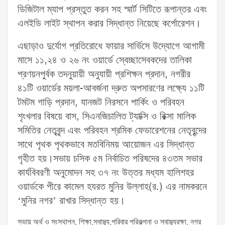
ডিজিটাল ম্যাপ প্রস্তুত করন সহ স্মার্ট সিটিতে রূপান্তর এবং
এলইডি লাইট স্থাপন করার সিদ্ধান্ত নিয়েছে কর্পোরেশন।
এছাড়াও দুর্যোগ প্রতিরোধে ফায়ার সার্ভিসে উদ্যোগে আগামী
মাসে ১১,২৪ ও ২৬ নং ওয়ার্ডে স্বেচ্ছাসেবকদের তালিকা
প্রণয়নপুর্বক তদনুয়ায়ী অনুযায়ী প্রশিক্ষন প্রদান, নগরীর
৪১টি ওয়ার্ডের ময়লা-আবর্জনা দ্রুত অপসারণের লক্ষ্যে ১১টি
টমটম গাড়ি প্রদান, যানজট নিরসনে পার্কিং ও পরিবহন
শৃংখলার বিষয়ে বাস, সিএনজিচালিত ট্যাক্সি ও রিক্সা মালিক
সমিতির নেতৃবৃন্দ এবং পরিবহন শ্রমিক ফেডারেশনের নেতৃবৃন্দের
সাথে পৃথক পৃথকভাবে মতবিনিময় আয়োজন এর সিদ্ধান্ত
গৃহীত হয়।সভায় চসিক ৫ম নির্বাচিত পরিষদের ৪৩তম সভার
কার্যবিবরণী অনুমোদন সহ ৩৭ নং উত্তর মধ্যম হালিশহর
ওয়ার্ডকে পীরে কামেল হযরত মুনির উল্লাহ(র.) এর নামকরনে
‘মুনির নগর’ রাখার সিদ্ধান্ত হয়।
সভায় অর্থ ও সংস্থাপন, শিক্ষা,স্বাস্থ্য,পরিবার পরিকল্পনা ও স্বাস্থ্যরক্ষা, নগর