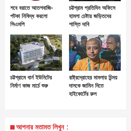
শবে বরাতে আতশবাজি-
চট্টগ্রাম প্রতিদিন অফিসে
পটকা নিষিদ্ধ করলো
হামলা চেষ্টায় জড়িতদের
সিএমপি
শাস্তি দাবি
চট্টগ্রামে বার্ন ইউনিটের
রাষ্ট্রদ্রোহের মামলায় চিন্ময়
নির্মাণ কাজ মার্চে শুরু
দাসকে জামিন দিতে
হাইকোর্টের রুল
আপনার মতামত লিখুন :