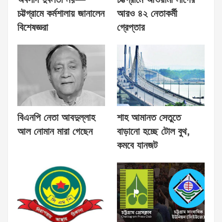
অবসাদ দুর্বলতা নয়—
চট্টগ্রামে আওয়ামী লীগের
চট্টগ্রামে কর্মশালায় জানালেন
আরও ৪২ নেতাকর্মী
বিশেষজ্ঞরা
গ্রেপ্তার
বিএনপি নেতা আবদুল্লাহ
শাহ আমানত সেতুতে
আল নোমান মারা গেছেন
বাড়ানো হচ্ছে টোল বুথ,
কমবে যানজট