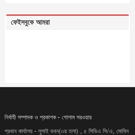
ফেইসবুকে আমরা
নির্বাহী সম্পাদক ও প্রকাশক - গোলাম সরওয়ার
প্রধান কার্যালয় - লুসাই ভবন(৩য় তলা) , ৫ সিডিএ সি/এ, মোমিন