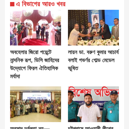
এ বিভাগের আরও খবর
অবহেলার জিরো পয়েন্টে
লায়ন ডা. বরুণ কুমার আচার্য
নান্দনিক রূপ, ডিসি জাহিদের
বলাই গভর্ণর গোল্ড মেডেল
উদ্যোগে ফিরল ঐতিহাসিক
ভূষিত
মর্যাদা