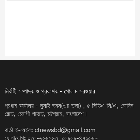
নির্বাহী সম্পাদক ও প্রকাশক - গোলাম সরওয়ার
প্রধান কার্যালয় - লুসাই ভবন(৩য় তলা) , ৫ সিডিএ সি/এ, মোমিন
রোড, চেরাগী পাহাড়, চট্টগ্রাম, বাংলাদেশ।
বার্তা ই-মেইলঃ ctnewsbd@gmail.com
যোগাযোগঃ ০৩১-৬২৬৫৬৩, ০১৮১৮-৪৭১৫৬৮