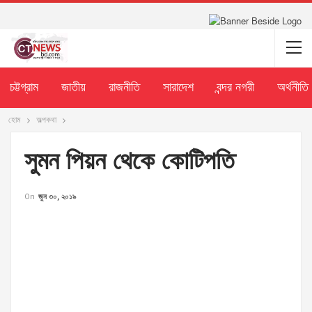
চট্টগ্রাম
জাতীয়
রাজনীতি
সারাদেশ
বন্দর নগরী
অর্থনীতি
হোম
অল্পকথা
সুমন পিয়ন থেকে কোটিপতি
On
জুন ৩০, ২০১৯