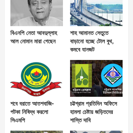
বিএনপি নেতা আবদুল্লাহ
শাহ আমানত সেতুতে
আল নোমান মারা গেছেন
বাড়ানো হচ্ছে টোল বুথ,
কমবে যানজট
শবে বরাতে আতশবাজি-
চট্টগ্রাম প্রতিদিন অফিসে
পটকা নিষিদ্ধ করলো
হামলা চেষ্টায় জড়িতদের
সিএমপি
শাস্তি দাবি