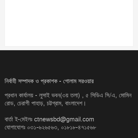
নির্বাহী সম্পাদক ও প্রকাশক - গোলাম সরওয়ার
প্রধান কার্যালয় - লুসাই ভবন(৩য় তলা) , ৫ সিডিএ সি/এ, মোমিন
রোড, চেরাগী পাহাড়, চট্টগ্রাম, বাংলাদেশ।
বার্তা ই-মেইলঃ ctnewsbd@gmail.com
যোগাযোগঃ ০৩১-৬২৬৫৬৩, ০১৮১৮-৪৭১৫৬৮