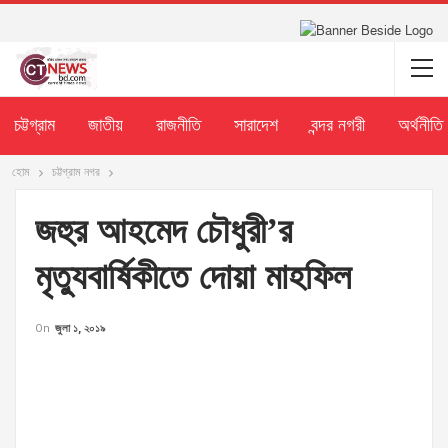
চট্টগ্রাম
জাতীয়
রাজনীতি
সারাদেশ
বন্দর নগরী
অর্থনীতি
হোম
চট্টগ্রাম নগর
জহুর আহমেদ চৌধুরী’র
মৃত্যুবার্ষিকীতে দোয়া মাহফিল
On
জুলা ১, ২০১৯