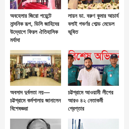
অবহেলার জিরো পয়েন্টে
লায়ন ডা. বরুণ কুমার আচার্য
নান্দনিক রূপ, ডিসি জাহিদের
বলাই গভর্ণর গোল্ড মেডেল
উদ্যোগে ফিরল ঐতিহাসিক
ভূষিত
মর্যাদা
অবসাদ দুর্বলতা নয়—
চট্টগ্রামে আওয়ামী লীগের
চট্টগ্রামে কর্মশালায় জানালেন
আরও ৪২ নেতাকর্মী
বিশেষজ্ঞরা
গ্রেপ্তার