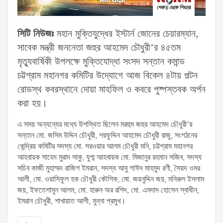
সিটি নিউজঃ
মহান মুক্তিযুদ্ধের ইস্টার্ন জোনের চেয়ারম্যান,
সাবেক মন্ত্রী জননেতা জহুর আহমেদ চৌধুরী’র ৪৫তম
মৃত্যুবার্ষিকী উপলক্ষে মুক্তিযোদ্ধা সংসদ সন্তান কমান্ড
চট্টগ্রাম মহানগর কমিটির উদ্যোগে আজ বিকেল ৪টায় পল্টন
রোডস্থ কবরস্থানে দোয়া মাহফিল ও কবরে পুষ্পস্তবক অর্পন
করা হয়।
এ সময় অন্যন্যের মধ্যে উপস্থিত ছিলেন মরহুম জহুর আহমেদ চৌধুরী’র
সন্তান মো. জসিম উদ্দিন চৌধুরী, শরফুদ্দিন আহমেদ চৌধুরী রাজু, সংগঠনের
কেন্দ্রিয় কমিটির সদস্য মো. সরওয়ার আলম চৌধুরী মনি, চট্টগ্রাম মহানগর
আহবায়ক সাহেদ মুরাদ সাকু, যুগ্ম আহবায়ক মো. মিজানুর রহমান সজিব, সদস্য
সচিব কাজী মুহাম্মদ রাজিশ ইমরান, সদস্য আবু শাঈদ মাহমুদ রণী, সৈয়দ ওমর
আলী, মো. ওয়াসিফুল হক চৌধুরী কৌশিক, মো. জয়নুদ্দিন জয়, মনিরুল ইসলাম
জয়, ইফতেশামুন আলম, মো. হারুন অর রশিদ, মো. এমদাদ হোসেন স্বাধীন,
ইমরান চৌধুরী, শাখায়াত আলী, মুন্না প্রমুখ।