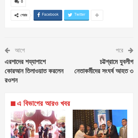
0
Facebook
Twitter
শেয়ার
আগে
পরে
এরশাদের শয্যাপাশে
চট্টগ্রামে যুবলীগ
কোরআন তিলাওয়াত করলেন
নেতাকর্মীদের সংঘর্ষ আহত ৩
রওশন
এ বিভাগের আরও খবর