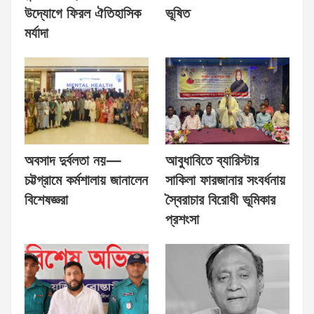
উদ্যোগে ফিরল ঐতিহাসিক
ভূষিত
মর্যাদা
অবসাদ দুর্বলতা নয়—
আবুধাবিতে ব্যারিস্টার
চট্টগ্রামে কর্মশালায় জানালেন
সাকিলা ফারজানার সংবর্ধনায়
বিশেষজ্ঞরা
স্বৈরাচার বিরোধী ভূমিকার
প্রশংসা