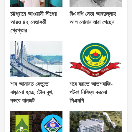
চট্টগ্রামে আওয়ামী লীগের
বিএনপি নেতা আবদুল্লাহ
আরও ৪২ নেতাকর্মী
আল নোমান মারা গেছেন
গ্রেপ্তার
শাহ আমানত সেতুতে
শবে বরাতে আতশবাজি-
বাড়ানো হচ্ছে টোল বুথ,
পটকা নিষিদ্ধ করলো
কমবে যানজট
সিএমপি