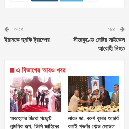
আগে
পরে
ইরানকে হুমকি ট্রাম্পের
সীতাকুণ্ডে মোটর সাইকেল
আরোহী নিহত
এ বিভাগের আরও খবর
অবহেলার জিরো পয়েন্টে
লায়ন ডা. বরুণ কুমার আচার্য
নান্দনিক রূপ, ডিসি জাহিদের
বলাই গভর্ণর গোল্ড মেডেল