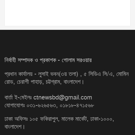
নির্বাহী সম্পাদক ও প্রকাশক - গোলাম সরওয়ার
প্রধান কার্যালয় - লুসাই ভবন(৩য় তলা) , ৫ সিডিএ সি/এ, মোমিন
রোড, চেরাগী পাহাড়, চট্টগ্রাম, বাংলাদেশ।
বার্তা ই-মেইলঃ ctnewsbd@gmail.com
যোগাযোগঃ ০৩১-৬২৬৫৬৩, ০১৮১৮-৪৭১৫৬৮
ঢাকা অফিসঃ ১০৫ ফকিরাপুল, মালেক মার্কেট, ঢাকা-১০০০,
বাংলাদেশ।