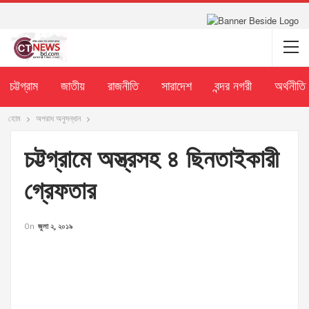
চট্টগ্রাম
জাতীয়
রাজনীতি
সারাদেশ
বন্দর নগরী
অর্থনীতি
হোম
অপরাধ অনুসন্ধান
চট্টগ্রামে অস্ত্রসহ ৪ ছিনতাইকারী
গ্রেফতার
On
জুলা ২, ২০১৯