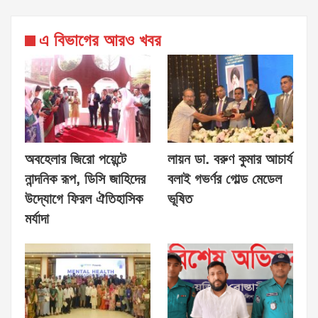
এ বিভাগের আরও খবর
অবহেলার জিরো পয়েন্টে
লায়ন ডা. বরুণ কুমার আচার্য
নান্দনিক রূপ, ডিসি জাহিদের
বলাই গভর্ণর গোল্ড মেডেল
উদ্যোগে ফিরল ঐতিহাসিক
ভূষিত
মর্যাদা