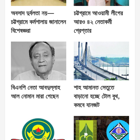
অবসাদ দুর্বলতা নয়—
চট্টগ্রামে আওয়ামী লীগের
চট্টগ্রামে কর্মশালায় জানালেন
আরও ৪২ নেতাকর্মী
বিশেষজ্ঞরা
গ্রেপ্তার
বিএনপি নেতা আবদুল্লাহ
শাহ আমানত সেতুতে
আল নোমান মারা গেছেন
বাড়ানো হচ্ছে টোল বুথ,
কমবে যানজট