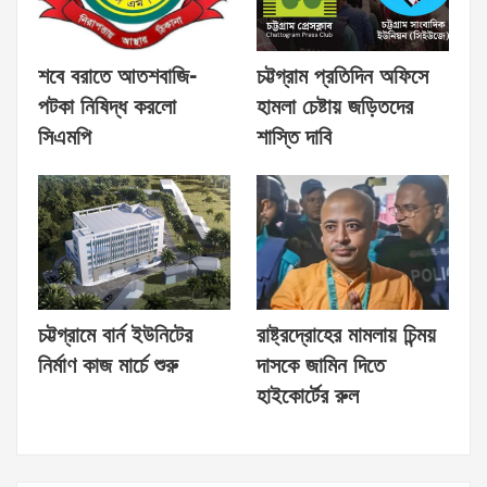
শবে বরাতে আতশবাজি-
চট্টগ্রাম প্রতিদিন অফিসে
পটকা নিষিদ্ধ করলো
হামলা চেষ্টায় জড়িতদের
সিএমপি
শাস্তি দাবি
চট্টগ্রামে বার্ন ইউনিটের
রাষ্ট্রদ্রোহের মামলায় চিন্ময়
নির্মাণ কাজ মার্চে শুরু
দাসকে জামিন দিতে
হাইকোর্টের রুল