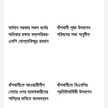
বর্তমান সরকার সকল ধর্মের
বাঁশখালী পূজা উদযাপন
অধিকার রক্ষায় বদ্ধপরিকর-
পরিষদের সভা অনুষ্টিত
এমপি মোস্তাফিজুর রহমান
বাঁশখালীতে আওয়ামীলীগ
বাঁশখালীতে বিএনপির
নেতার ওপর হামলাকারীদের
প্রতিষ্টাবার্ষিকী উদযাপন
শাস্তির দাবিতে মানববন্ধন