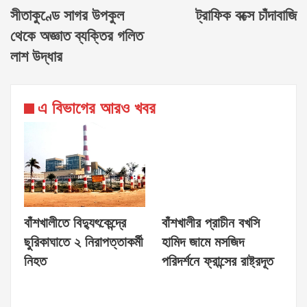
সীতাকুণ্ডে সাগর উপকুল
ট্রাফিক বক্সে চাঁদাবাজি
থেকে অজ্ঞাত ব্যক্তির গলিত
লাশ উদ্ধার
এ বিভাগের আরও খবর
বাঁশখালীতে বিদ্যুৎকেন্দ্রে
বাঁশখালীর প্রাচীন বখসি
ছুরিকাঘাতে ২ নিরাপত্তাকর্মী
হামিদ জামে মসজিদ
নিহত
পরিদর্শনে ফ্রান্সের রাষ্ট্রদূত