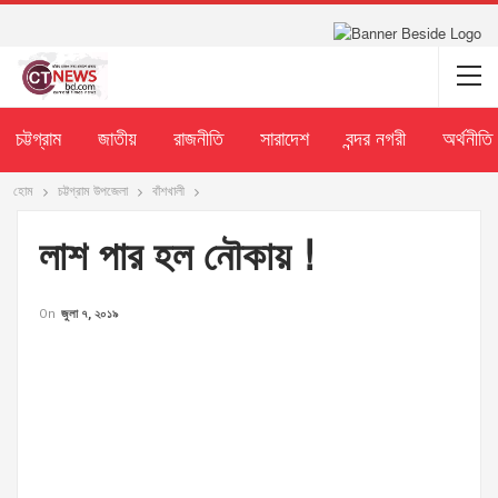
চট্টগ্রাম
জাতীয়
রাজনীতি
সারাদেশ
বন্দর নগরী
অর্থনীতি
হোম
চট্টগ্রাম উপজেলা
বাঁশখালী
লাশ পার হল নৌকায় !
On
জুলা ৭, ২০১৯