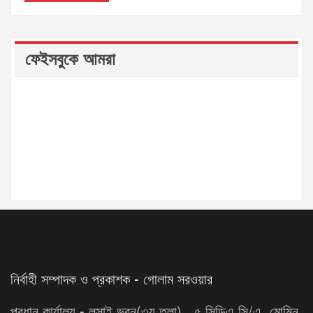
ফেইসবুকে আমরা
নির্বাহী সম্পাদক ও প্রকাশক - গোলাম সরওয়ার
প্রধান কার্যালয় - লুসাই ভবন(৩য় তলা) , ৫ সিডিএ সি/এ, মোমিন