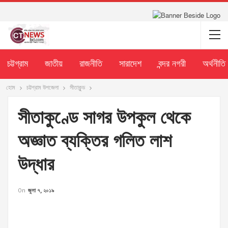
চট্টগ্রাম
জাতীয়
রাজনীতি
সারাদেশ
বন্দর নগরী
অর্থনীতি
হোম
চট্টগ্রাম উপজেলা
সীতাকুন্ড
সীতাকুণ্ডে সাগর উপকুল থেকে
অজ্ঞাত ব্যক্তির গলিত লাশ
উদ্ধার
On
জুলা ৭, ২০১৯