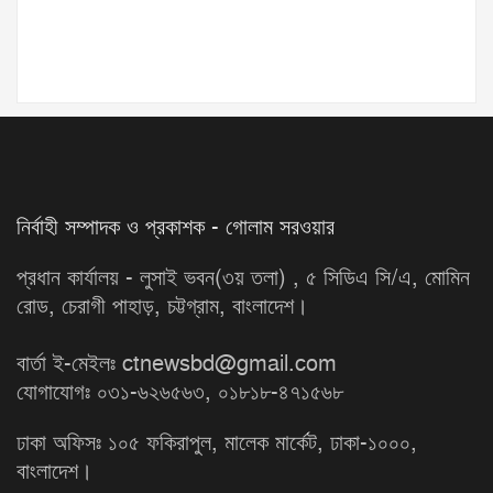
নির্বাহী সম্পাদক ও প্রকাশক - গোলাম সরওয়ার
প্রধান কার্যালয় - লুসাই ভবন(৩য় তলা) , ৫ সিডিএ সি/এ, মোমিন
রোড, চেরাগী পাহাড়, চট্টগ্রাম, বাংলাদেশ।
বার্তা ই-মেইলঃ ctnewsbd@gmail.com
যোগাযোগঃ ০৩১-৬২৬৫৬৩, ০১৮১৮-৪৭১৫৬৮
ঢাকা অফিসঃ ১০৫ ফকিরাপুল, মালেক মার্কেট, ঢাকা-১০০০,
বাংলাদেশ।