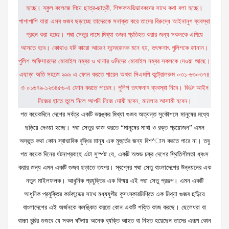
গত কয়েকদিনে দেশের সর্বত্র একটি ভয়ঙ্কর মিথ্যা গুজব অত্যন্ত সুকৌশলে মানুষের মধ্যে
ছড়িয়ে দেওয়া হচ্ছে। পদ্মা সেতুর কাজ করতে “মানুষের মাথা ও রক্ত প্রয়োজন” এমন
অদ্ভুত কথা কোন স্বাভাবিক বুদ্ধির মানুষ এক মুহুর্তের জন্য বিশ^াস করতে পারে না। তবু
গত কয়েক দিনের ঘটনাপ্রবাহে এটা সুস্পষ্ট যে, একটি অশুভ চক্র দেশের স্থিতিশীলতা ধ্বংস
করার জন্য এমন একটি গুজব ছড়াতে তৎপর। স্বপ্নের পদ্মা সেতু বাংলাদেশের উন্নয়নের এক
নতুন মাইলফলক। আধুনিক প্রযুক্তির এক বিস্ময় এই পদ্মা সেতু প্রকল্প। এমন একটি
আধুনিক প্রযুক্তির কর্মকান্ডের সাথে মধ্যযুগীয় কুসংস্কারমিশ্রিত এক মিথ্যা গুজব ছড়িয়ে
বাংলাদেশের এই অর্জনকে কলঙ্কিত করতে কোন একটি শক্তি কাজ করছে। ছেলেধরা বা
বাচ্চা চুরির গুজবে যে সকল ঘটনায় অনেক ব্যক্তি আহত বা নিহত হয়েছেন তাদের এরূপ কোন