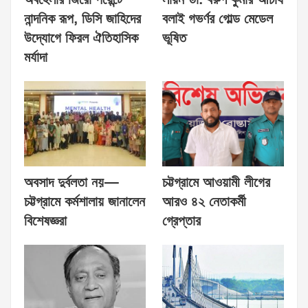
নান্দনিক রূপ, ডিসি জাহিদের
বলাই গভর্ণর গোল্ড মেডেল
উদ্যোগে ফিরল ঐতিহাসিক
ভূষিত
মর্যাদা
অবসাদ দুর্বলতা নয়—
চট্টগ্রামে আওয়ামী লীগের
চট্টগ্রামে কর্মশালায় জানালেন
আরও ৪২ নেতাকর্মী
বিশেষজ্ঞরা
গ্রেপ্তার