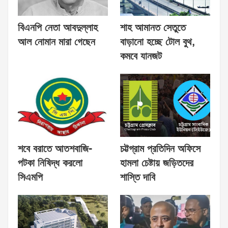
বিএনপি নেতা আবদুল্লাহ
শাহ আমানত সেতুতে
আল নোমান মারা গেছেন
বাড়ানো হচ্ছে টোল বুথ,
কমবে যানজট
শবে বরাতে আতশবাজি-
চট্টগ্রাম প্রতিদিন অফিসে
পটকা নিষিদ্ধ করলো
হামলা চেষ্টায় জড়িতদের
সিএমপি
শাস্তি দাবি