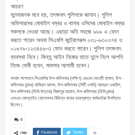
আচরণ
সন্দেহজনক মনে হয়, তৎক্ষনাৎ পুলিশকে জানান। পুলিশ
অফিসারদের মোবাইল নম্বর ও থানার ওসিদের মোবাইল নম্বর
সকলকে দেওয়া আছে। এছাড়া অতি সহজে ৯৯৯ এ ফোন
করতে পারেন অথবা সিএমপি কন্ট্রোলরুম ০৩১-৬৩০৩৭৪ ও
০১৬৭৯-১২৩৪৫৬-এ ফোন করতে পারেন। পুলিশ তৎক্ষনাৎ
ব্যবস্থা নিবে। কিন্তু আইন নিজের হাতে তুলে নিলে আপনি
নিজে দোষী হবেন, মামলার আসামী হবেন।
সংবাদ সম্মেলনে সিএমপির উপ-কমিশনার (দক্ষিণ) এমএম মেহেদী হাসান, উপ-
কমিশনার (বন্দর) হামিদুল আলম, উপ-কমিশনার (সিটি এসবি) আবদুল ওয়ারিশ,
উপ-কমিশনার (ডিবি-উত্তর) মিজানুর রহমান, উপ-কমিশনার (ডিবি-বন্দর)
এসএম মোস্তাইন হোসেনসহ বিভিন্ন থানার ভারপ্রাপ্ত কর্মকর্তারা উপস্থিত
ছিলেন।
0
Facebook
Twitter
শেয়ার