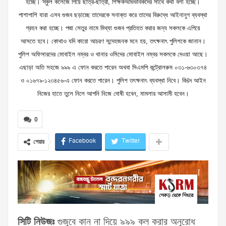
হচ্ছে। স্কুল কলেজে গিয়ে ছাত্র-ছাত্রী, শিক্ষকঅভিভাবকদের সাথে কথা বলা হচ্ছে।
পাশাপাশি যারা এসব গুজব ছড়াচ্ছে তাদেরকে সনাক্ত করে তাদের বিরুদ্ধে আইনানুগ ব্যবস্থা
গ্রহন করা হচ্ছে। পদ্মা সেতুর নামে মিথ্যা গুজব প্রতিহত করার জন্য সকলকে এগিয়ে
আসতে হবে। কোথাও যদি কারো আচরণ সন্দেহজনক মনে হয়, তৎক্ষনাৎ পুলিশকে জানান।
পুলিশ অফিসারদের মোবাইল নম্বর ও থানার ওসিদের মোবাইল নম্বর সকলকে দেওয়া আছে।
এছাড়া অতি সহজে ৯৯৯ এ ফোন করতে পারেন অথবা সিএমপি কন্ট্রোলরুম ০৩১-৬৩০৩৭৪
ও ০১৬৭৯-১২৩৪৫৬-এ ফোন করতে পারেন। পুলিশ তৎক্ষনাৎ ব্যবস্থা নিবে। কিšদ আইন
নিজের হাতে তুলে নিলে আপনি নিজে দোষী হবেন, মামলার আসামী হবেন।
0
Facebook
Twitter
শেয়ার
সিটি নিউজঃ
গুজুবে কান না দিয়ে ৯৯৯ কল করার অনুরোধ