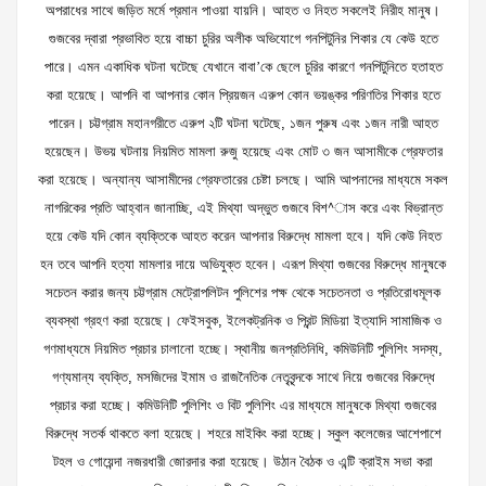
অপরাধের সাথে জড়িত মর্মে প্রমান পাওয়া যায়নি। আহত ও নিহত সকলেই নিরীহ মানুষ।
গুজবের দ্বারা প্রভাবিত হয়ে বাচ্চা চুরির অলীক অভিযোগে গনপিটুনির শিকার যে কেউ হতে
পারে। এমন একাধিক ঘটনা ঘটেছে যেখানে বাবা’কে ছেলে চুরির কারণে গনপিটুনিতে হতাহত
করা হয়েছে। আপনি বা আপনার কোন প্রিয়জন এরুপ কোন ভয়ঙ্কর পরিণতির শিকার হতে
পারেন। চট্টগ্রাম মহানগরীতে এরুপ ২টি ঘটনা ঘটেছে, ১জন পুরুষ এবং ১জন নারী আহত
হয়েছেন। উভয় ঘটনায় নিয়মিত মামলা রুজু হয়েছে এবং মোট ৩ জন আসামীকে গ্রেফতার
করা হয়েছে। অন্যান্য আসামীদের গ্রেফতারের চেষ্টা চলছে। আমি আপনাদের মাধ্যমে সকল
নাগরিকের প্রতি আহ্বান জানাচ্ছি, এই মিথ্যা অদ্ভুত গুজবে বিশ^াস করে এবং বিভ্রান্ত
হয়ে কেউ যদি কোন ব্যক্তিকে আহত করেন আপনার বিরুদ্ধে মামলা হবে। যদি কেউ নিহত
হন তবে আপনি হত্যা মামলার দায়ে অভিযুক্ত হবেন। এরূপ মিথ্যা গুজবের বিরুদ্ধে মানুষকে
সচেতন করার জন্য চট্টগ্রাম মেট্রোপলিটন পুলিশের পক্ষ থেকে সচেতনতা ও প্রতিরোধমূলক
ব্যবস্থা গ্রহণ করা হয়েছে। ফেইসবুক, ইলেকট্রনিক ও প্রিন্ট মিডিয়া ইত্যাদি সামাজিক ও
গণমাধ্যমে নিয়মিত প্রচার চালানো হচ্ছে। স্থানীয় জনপ্রতিনিধি, কমিউনিটি পুলিশিং সদস্য,
গণ্যমান্য ব্যক্তি, মসজিদের ইমাম ও রাজনৈতিক নেতৃবৃন্দকে সাথে নিয়ে গুজবের বিরুদ্ধে
প্রচার করা হচ্ছে। কমিউনিটি পুলিশিং ও বিট পুলিশিং এর মাধ্যমে মানুষকে মিথ্যা গুজবের
বিরুদ্ধে সতর্ক থাকতে বলা হয়েছে। শহরে মাইকিং করা হচ্ছে। স্কুল কলেজের আশেপাশে
টহল ও গোয়েন্দা নজরধারী জোরদার করা হয়েছে। উঠান বৈঠক ও এন্টি ক্রাইম সভা করা