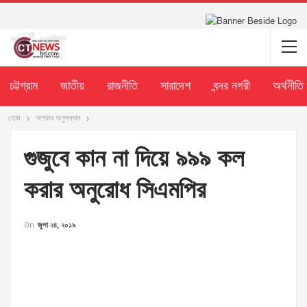
চট্টগ্রাম
জাতীয়
রাজনীতি
সারাদেশ
বন্দর নগরী
অর্থনীতি
হোম
অপরাধ অনুসন্ধান
গুজুবে কান না দিয়ে ৯৯৯ কল
করার অনুরোধ সিএমপির
On
জুলা ২৪, ২০১৯