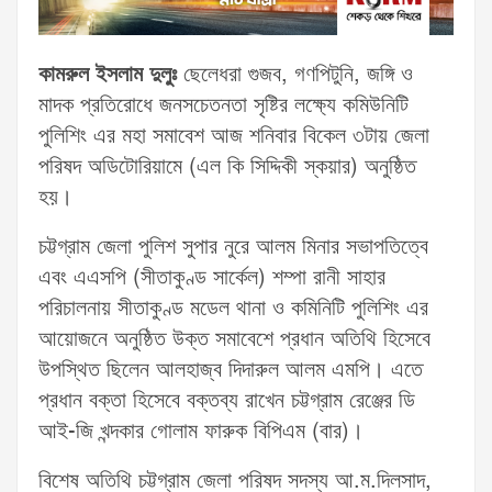
কামরুল ইসলাম দুলু্ঃ
ছেলেধরা গুজব, গণপিটুনি, জঙ্গি ও
মাদক প্রতিরোধে জনসচেতনতা সৃষ্টির লক্ষ্যে কমিউনিটি
পুলিশিং এর মহা সমাবেশ আজ শনিবার বিকেল ৩টায় জেলা
পরিষদ অডিটোরিয়ামে (এল কি সিদ্দিকী স্কয়ার) অনুষ্ঠিত
হয়।
চট্টগ্রাম জেলা পুলিশ সুপার নুরে আলম মিনার সভাপতিত্বে
এবং এএসপি (সীতাকুণ্ড সার্কেল) শম্পা রানী সাহার
পরিচালনায় সীতাকুণ্ড মডেল থানা ও কমিনিটি পুলিশিং এর
আয়োজনে অনুষ্ঠিত উক্ত সমাবেশে প্রধান অতিথি হিসেবে
উপস্থিত ছিলেন আলহাজ্ব দিদারুল আলম এমপি। এতে
প্রধান বক্তা হিসেবে বক্তব্য রাখেন চট্টগ্রাম রেঞ্জের ডি
আই-জি খন্দকার গোলাম ফারুক বিপিএম (বার)।
বিশেষ অতিথি চট্টগ্রাম জেলা পরিষদ সদস্য আ.ম.দিলসাদ,