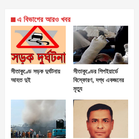
এ বিভাগের আরও খবর
সীতাকুণ্ডে সড়ক দুর্ঘটনায়
সীতাকুণ্ডের শিপইয়ার্ডে
আহত দুই
বিস্ফোরণ, দগ্ধ একজনের
মৃত্যু