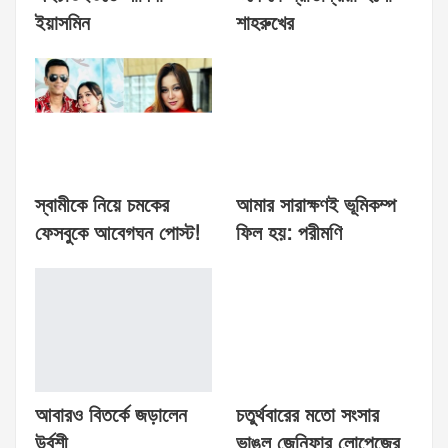
ইয়াসমিন
শাহরুখের
স্বামীকে নিয়ে চমকের
আমার সারাক্ষণই ভূমিকম্প
ফেসবুকে আবেগঘন পোস্ট!
ফিল হয়: পরীমণি
আবারও বিতর্কে জড়ালেন
চতুর্থবারের মতো সংসার
উর্বশী
ভাঙল জেনিফার লোপেজের