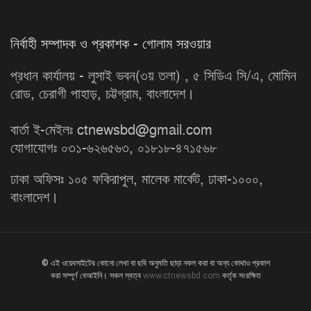
নির্বাহী সম্পাদক ও প্রকাশক - গোলাম সরওয়ার
প্রধান কার্যালয় - লুসাই ভবন(৩য় তলা) , ৫ সিডিএ সি/এ, মোমিন
রোড, চেরাগী পাহাড়, চট্টগ্রাম, বাংলাদেশ।
বার্তা ই-মেইলঃ ctnewsbd@gmail.com
যোগাযোগঃ ০৩১-৬২৬৫৬৩, ০১৮১৮-৪৭১৫৬৮
ঢাকা অফিসঃ ১০৫ ফকিরাপুল, মালেক মার্কেট, ঢাকা-১০০০,
বাংলাদেশ।
© এই ওয়েবসাইটের কোনো লেখা বা ছবি অনুমতি ছাড়া নকল করা বা অন্য কোথাও প্রকাশ
করা সম্পূর্ণ বেআইনি। সকল স্বত্ব
www.ctnewsbd.com
কর্তৃক সংরক্ষিত