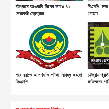
চট্টগ্রামে আওয়ামী লীগের আরও ৪২
বিএনপি নেতা
নেতাকর্মী গ্রেপ্তার
গেছেন
শবে বরাতে আতশবাজি-পটকা নিষিদ্ধ করলো
চট্টগ্রাম প্র
সিএমপি
জড়িতদের শাস্