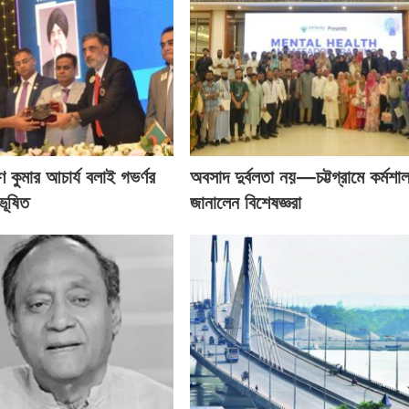
ণ কুমার আচার্য বলাই গভর্ণর
অবসাদ দুর্বলতা নয়—চট্টগ্রামে কর্মশা
ভূষিত
জানালেন বিশেষজ্ঞরা