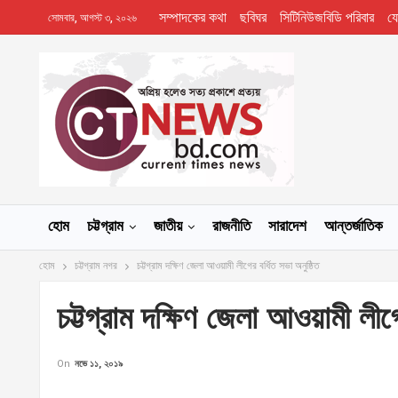
সম্পাদকের কথা
ছবিঘর
সিটিনিউজবিডি পরিবার
য
সোমবার, আগস্ট ৩, ২০২৬
হোম
চট্টগ্রাম
জাতীয়
রাজনীতি
সারাদেশ
আন্তর্জাতিক
হোম
চট্টগ্রাম নগর
চট্টগ্রাম দক্ষিণ জেলা আওয়ামী লীগের বর্ধিত সভা অনুষ্ঠিত
চট্টগ্রাম দক্ষিণ জেলা আওয়ামী লীগে
On
নভে ১১, ২০১৯