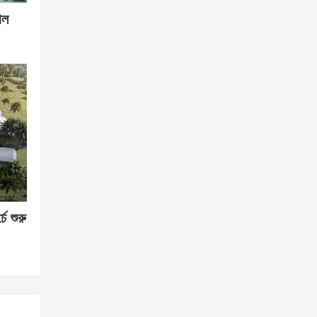
োল
চে শুরু