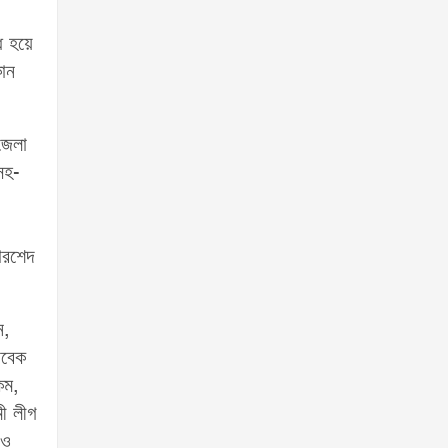
ধ হয়ে
কোন
 জেলা
সহ-
োরশেদ
ন,
াবেক
কম,
ী লীগ
 ও