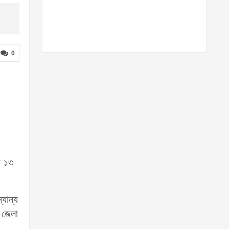
0
া ১৩
যান্য
ণ জেলা