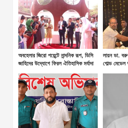
অবহেলার জিরো পয়েন্টে নান্দনিক রূপ, ডিসি
লায়ন ডা. বরু
জাহিদের উদ্যোগে ফিরল ঐতিহাসিক মর্যাদা
গোল্ড মেডেল 