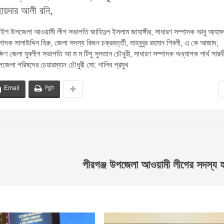
হায়দার আলী রনি,
াইশ উপজেলা আওয়ামী লীগ সভাপতি জাহিদুল ইসলাম জাহাঙ্গীর, সাধারণ সম্পাদক আবু আহমদ 
সালাউদ্দিন হিরু, জেলা সদস্য বিজন চক্রবর্ত্তী, মাহবুবুর রহমান শিবলী, এ কে আজাদ,
িণ জেলা যুবলীগ সভাপতি আ ম ম টিপু সুলতান চৌধুরী, সাধারণ সম্পাদক অধ্যাপক পার্থ সারথ
উপজেলা পরিষদের চেয়ারম্যান চৌধুরী মো: গালিব প্রমুখ
Email
প্রিন্ট
পীরগঞ্জ উপজেলা আওয়ামী লীগের সদস্য