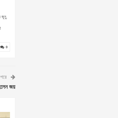
জুনু,
ী
0
পরে
 হলেন জয়