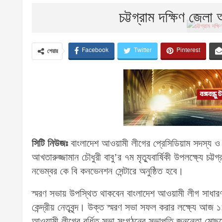
চট্টগ্রাম দক্ষিণ জেলা
Facebook
Twitter
Pinterest
শেয়ার
সিটি নিউজঃ
বাংলাদেশ আওয়ামী লীগের প্রেসিডিয়াম সদস্য ও 
আখতারুজ্জামান চৌধুরী বাবু’র ৭ম মৃত্যুবার্ষিকী উপলক্ষ্যে 
নভেম্বর কে বি কনভেনশন সেন্টারে অনুষ্ঠিত হবে।
স্মরণ সভায় উপস্থিত থাকবেন বাংলাদেশ আওয়ামী লীগ সাধারণ 
কেন্দ্রীয় নেতৃবৃন্দ। উক্ত স্মরণ সভা সফল করার লক্ষ্যে আজ ১
আওয়ামী লীগের বর্ধিত সভা সংগঠনের সভাপতি জননেতা মোছলে