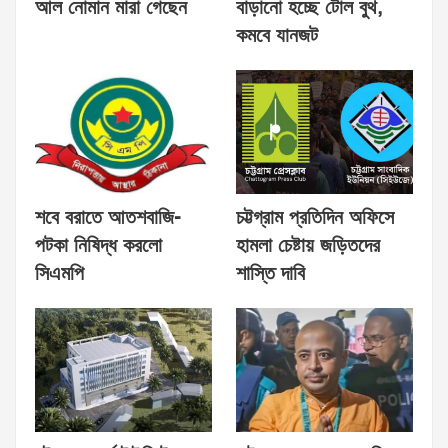
আল নোমান মারা গেছেন
বাড়ানো হচ্ছে টোল বুথ,
কমবে যানজট
শবে বরাতে আতশবাজি-
চট্টগ্রাম প্রতিদিন অফিসে
পটকা নিষিদ্ধ করলো
হামলা চেষ্টায় জড়িতদের
সিএমপি
শাস্তি দাবি