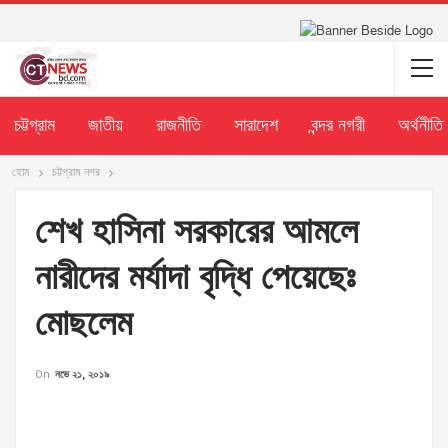
চট্টগ্রাম
জাতীয়
রাজনীতি
সারাদেশ
বন্দর নগরী
অর্থনীতি
হোম
চট্টগ্রাম নগর
শেখ হাসিনা সরকারের আমলে
নারীদের মর্যাদা বৃদ্ধি পেয়েছেঃ
মোছলেম
On
নভে ২১, ২০১৯