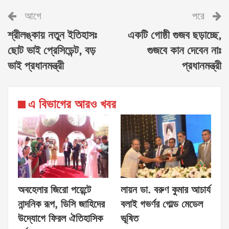
আগে
পরে
শ্রীলঙ্কায় নতুন ইতিহাসঃ
একটি গোষ্ঠী গুজব ছড়াচ্ছে,
ছোট ভাই প্রেসিডেন্ট, বড়
গুজবে কান দেবেন নাঃ
ভাই প্রধানমন্ত্রী
প্রধানমন্ত্রী
এ বিভাগের আরও খবর
অবহেলার জিরো পয়েন্টে
লায়ন ডা. বরুণ কুমার আচার্য
নান্দনিক রূপ, ডিসি জাহিদের
বলাই গভর্ণর গোল্ড মেডেল
উদ্যোগে ফিরল ঐতিহাসিক
ভূষিত