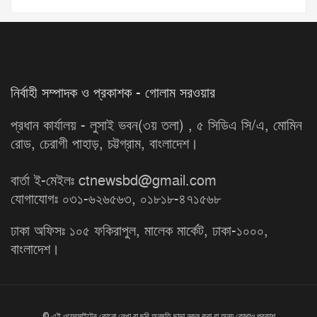
নির্বাহী সম্পাদক ও প্রকাশক - গোলাম সরওয়ার
প্রধান কার্যালয় - লুসাই ভবন(৩য় তলা) , ৫ সিডিএ সি/এ, মোমিন
রোড, চেরাগী পাহাড়, চট্টগ্রাম, বাংলাদেশ।
বার্তা ই-মেইলঃ ctnewsbd@gmail.com
যোগাযোগঃ ০৩১-৬২৬৫৬৩, ০১৮১৮-৪৭১৫৬৮
ঢাকা অফিসঃ ১০৫ ফকিরাপুল, মালেক মার্কেট, ঢাকা-১০০০,
বাংলাদেশ।
© এই ওয়েবসাইটের কোনো লেখা বা ছবি অনুমতি ছাড়া নকল করা বা অন্য কোথাও প্রকাশ