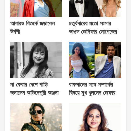
আবারও বিতর্কে জড়ালেন
চতুর্থবারের মতো সংসার
উর্বশী
ভাঙল জেনিফার লোপেজের
না ফেরার দেশে পাড়ি
রাফসানের সঙ্গে সম্পর্কের
জমালেন অভিনেত্রী অঞ্জনা
বিষয়ে মুখ খুললেন জেফার