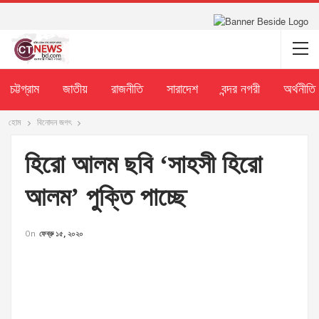
চট্টগ্রাম
জাতীয়
রাজনীতি
সারাদেশ
বন্দর নগরী
অর্থনীতি
হোম
বিনোদন জগৎ
হিরো আলম ছবি ‘সাহসী হিরো
আলম’ পুক্তি পাচ্ছে
On
ফেব্রু ১৫, ২০২০