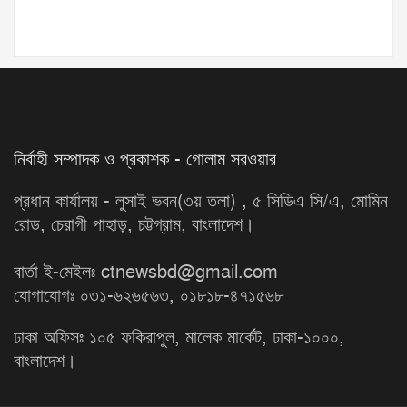
নির্বাহী সম্পাদক ও প্রকাশক - গোলাম সরওয়ার
প্রধান কার্যালয় - লুসাই ভবন(৩য় তলা) , ৫ সিডিএ সি/এ, মোমিন
রোড, চেরাগী পাহাড়, চট্টগ্রাম, বাংলাদেশ।
বার্তা ই-মেইলঃ ctnewsbd@gmail.com
যোগাযোগঃ ০৩১-৬২৬৫৬৩, ০১৮১৮-৪৭১৫৬৮
ঢাকা অফিসঃ ১০৫ ফকিরাপুল, মালেক মার্কেট, ঢাকা-১০০০,
বাংলাদেশ।