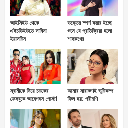
আইসিইউ থেকে
ভক্তের স্পর্শ করার ইচ্ছে
এইচডিইউতে সাবিনা
শুনে যে প্রতিক্রিয়া হলো
ইয়াসমিন
শাহরুখের
স্বামীকে নিয়ে চমকের
আমার সারাক্ষণই ভূমিকম্প
ফেসবুকে আবেগঘন পোস্ট!
ফিল হয়: পরীমণি