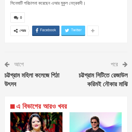
সিনেমাটি পরিচালনা করেছেন এআর মুকুল নেত্রবাদী।
0
Facebook
Twitter
শেয়ার
আগে
পরে
চট্টগ্রাম মহিলা কলেজে পিঠা
চট্টগ্রাম সিটিতে রেজাউল
উৎসব
করিমই নৌকার মাঝি
এ বিভাগের আরও খবর