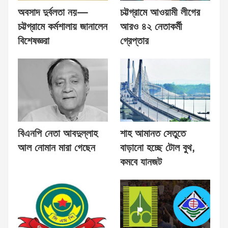
অবসাদ দুর্বলতা নয়—
চট্টগ্রামে আওয়ামী লীগের
চট্টগ্রামে কর্মশালায় জানালেন
আরও ৪২ নেতাকর্মী
বিশেষজ্ঞরা
গ্রেপ্তার
বিএনপি নেতা আবদুল্লাহ
শাহ আমানত সেতুতে
আল নোমান মারা গেছেন
বাড়ানো হচ্ছে টোল বুথ,
কমবে যানজট