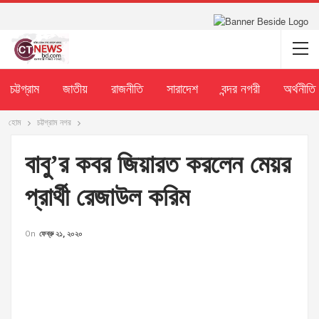
চট্টগ্রাম
জাতীয়
রাজনীতি
সারাদেশ
বন্দর নগরী
অর্থনীতি
হোম
চট্টগ্রাম নগর
বাবু’র কবর জিয়ারত করলেন মেয়র
প্রার্থী রেজাউল করিম
On
ফেব্রু ২১, ২০২০