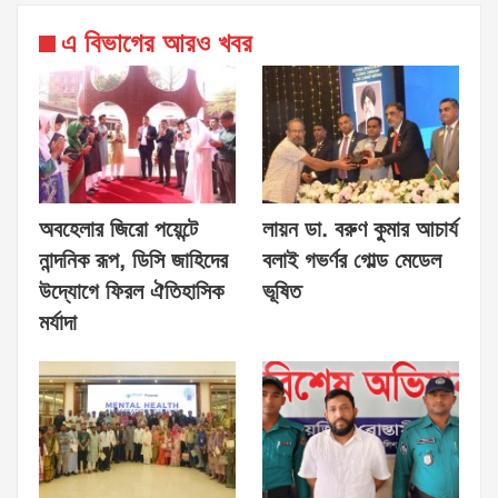
এ বিভাগের আরও খবর
অবহেলার জিরো পয়েন্টে
লায়ন ডা. বরুণ কুমার আচার্য
নান্দনিক রূপ, ডিসি জাহিদের
বলাই গভর্ণর গোল্ড মেডেল
উদ্যোগে ফিরল ঐতিহাসিক
ভূষিত
মর্যাদা