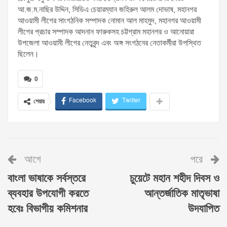
আ.জ.ম.নাছির উদ্দিন, সিডিএ চেয়ারম্যান জহিরুল আলম দোভাষ, মহানগর
আওয়ামী লীগের সাংগঠনিক সম্পাদক নোমান আল মাহমুদ, মহানগর আওয়ামী
লীগের প্রচার সম্পাদক আদনান ফারুকসহ চট্টগ্রাম মহানগর ও আনোয়ারা
উপজেলা আওয়ামী লীগের নেতৃবৃন্দ এবং অঙ্গ সংগঠনের নেতাকর্মীরা উপস্থিত
ছিলেন।
0
Facebook
Twitter
শেয়ার
আগে
পরে
বাংলা ভাষাকে সর্বস্তরে
চুয়েটে মহান শহীদ দিবস ও
ব্যবহার উপযোগী করতে
আন্তর্জাতিক মাতৃভাষা
হবেঃ বিভাগীয় কমিশনার
উদযাপিত