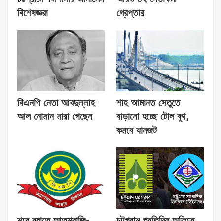
বিশেষজ্ঞরা
গ্রেপ্তার
বিএনপি নেতা আবদুল্লাহ
শাহ আমানত সেতুতে
আল নোমান মারা গেছেন
বাড়ানো হচ্ছে টোল বুথ,
কমবে যানজট
শবে বরাতে আতশবাজি-
চট্টগ্রাম প্রতিদিন অফিসে