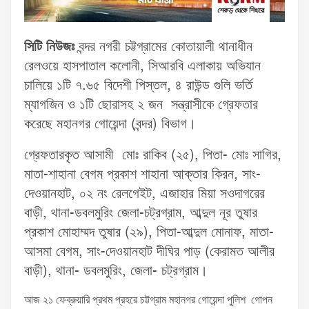
সিটি নিউজঃ
বন্দর নগরী চট্টগ্রামের কোতায়ালী থানাধীন
রেলওয়ে হাসপাতাল কলোনী, সিআরবি এলাকায় অভিযান
চালিয়ে ১টি ৭.৬৫ বিদেশী পিস্তল, ৪ রাউন্ড গুলি ভর্তি
ম্যাগজিন ও ১টি ছোরাসহ ২ জন সন্ত্রাসীকে গ্রেফতার
করেছে মহানগর গোয়েন্দা (বন্দর) বিভাগ।
গ্রেফতারকৃত আসামী মোঃ রাকিব (২৫), পিতা- মোঃ সাগির,
মাতা-শাহানা বেগম প্রকাশ শাহানা আক্তার কিরন, সাং-
দেওয়ানহাট, ০২ নং রেলগেইট, এজাহার মিয়া সওদাগরের
বাড়ী, থানা-ডবলমুরিং জেলা-চট্রগ্রাম, আব্দুল নূর তুষার
প্রকাশ মোহাম্মদ তুষার (২৯), পিতা-আব্দুল মোনাফ, মাতা-
আসমা বেগম, সাং-দেওয়ানহাট দীঘির পাড় (কেরামত আলীর
বাড়ী), থানা- ডবলমুরিং, জেলা- চট্রগ্রাম।
আজ ২১ ফেব্রুয়ারি প্রথম প্রহরে চট্টগ্রাম মহানগর গোয়েন্দা পুলিশ গোপন