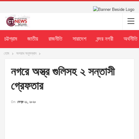
চট্টগ্রাম
জাতীয়
রাজনীতি
সারাদেশ
বন্দর নগরী
অর্থনীতি
হোম
অপরাধ অনুসন্ধান
নগরে অস্ত্র গুলিসহ ২ সন্তাসী
গ্রেফতার
On
ফেব্রু ২১, ২০২০