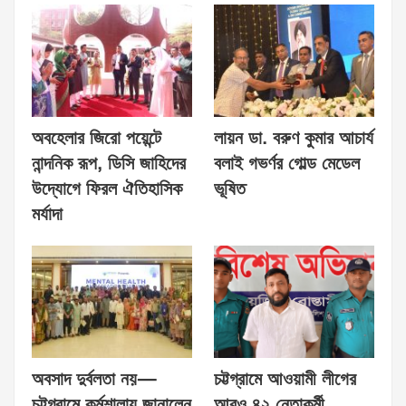
অবহেলার জিরো পয়েন্টে
লায়ন ডা. বরুণ কুমার আচার্য
নান্দনিক রূপ, ডিসি জাহিদের
বলাই গভর্ণর গোল্ড মেডেল
উদ্যোগে ফিরল ঐতিহাসিক
ভূষিত
মর্যাদা
অবসাদ দুর্বলতা নয়—
চট্টগ্রামে আওয়ামী লীগের
চট্টগ্রামে কর্মশালায় জানালেন
আরও ৪২ নেতাকর্মী