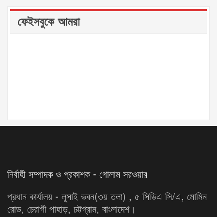
ফেইসবুকে আমরা
নির্বাহী সম্পাদক ও প্রকাশক - গোলাম সরওয়ার
প্রধান কার্যালয় - লুসাই ভবন(৩য় তলা) , ৫ সিডিএ সি/এ, মোমিন
রোড, চেরাগী পাহাড়, চট্টগ্রাম, বাংলাদেশ।