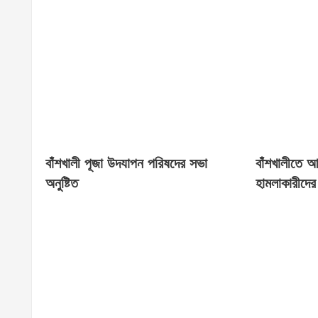
বাঁশখালী পূজা উদযাপন পরিষদের সভা
বাঁশখালীতে 
অনুষ্টিত
হামলাকারীদের