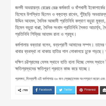
জলদী অভয়ারন্য রেঞ্জের রেঞ্জ কর্মকর্তা ও বাঁশখালী ইকোপার্কের
হিসেবে উপস্থিত ছিলেন ও বক্তব্য রাখেন, পুঁইছড়ি অভয়ারন্য ব
উদ্দিন আহমদ, দৈনিক আজাদী প্রতিনিধি কল্যাণ বড়ুয়া মুক্তা
হিমেল বড়ুয়া বাপ্পা, দৈনিক সংবাদ প্রতিনিধি সৈকত আচার্য্
প্রতিনিধি শিব্বির আহমদ রানা ও প্রমুখ।
কর্মশালায় বক্তারা বলেন, বন্যপ্রাণী আমাদের সম্পদ। তাদের র
খাবার ব্যবস্থা না থাকায় হাতির পাল লোকালয়ে ঢুকে পড়ছে
দক্ষিণ চট্টগ্রামের যেসব স্থানে হাতি হানা দিচ্ছে সেসব স্থ
ক্ষতিগ্রস্থদের ক্ষতিপূরণ প্রদানে কাজ করে যাচ্ছে।
প্রসঙ্গত, দিনব্যাপী এই কর্মশালায় ৩০ জন স্বেচ্ছাসেবক অংশগ্রহণ করেন এব
Facebook
Twitter
Pinterest
শেয়ার