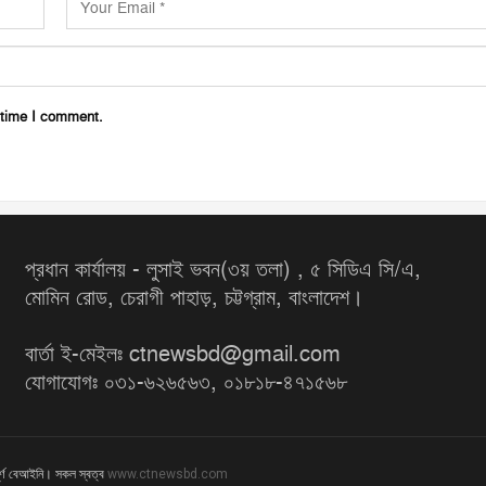
 time I comment.
প্রধান কার্যালয় - লুসাই ভবন(৩য় তলা) , ৫ সিডিএ সি/এ,
মোমিন রোড, চেরাগী পাহাড়, চট্টগ্রাম, বাংলাদেশ।
বার্তা ই-মেইলঃ ctnewsbd@gmail.com
যোগাযোগঃ ০৩১-৬২৬৫৬৩, ০১৮১৮-৪৭১৫৬৮
ূর্ণ বেআইনি। সকল স্বত্ব
www.ctnewsbd.com