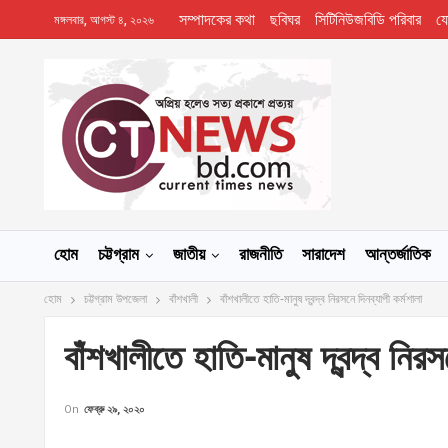
সম্পাদকের কথা
ছবিঘর
সিটিনিউজবিডি পরিবার
য
মঙ্গলবার, আগস্ট ৪, ২০২৬
হোম
চট্টগ্রাম
জাতীয়
রাজনীতি
সারাদেশ
আন্তর্জাতিক
হোম
চট্টগ্রাম উপজেলা
বাঁশখালী
বাঁশখালীতে হাতি-মানুষ দ্বন্দ্ব নিরসনে দিনব্যাপী কর্মশালা
বাঁশখালীতে হাতি-মানুষ দ্বন্দ্ব নিরস
On
ফেব্রু ২৯, ২০২০