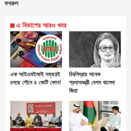
ফখরুল
এ বিভাগের আরও খবর
এক আইএমইআই নম্বরেই
চিরনিদ্রায় সাবেক
চলছে পৌনে ৪ কোটি ফোন!
প্রধানমন্ত্রী বেগম খালেদা
জিয়া