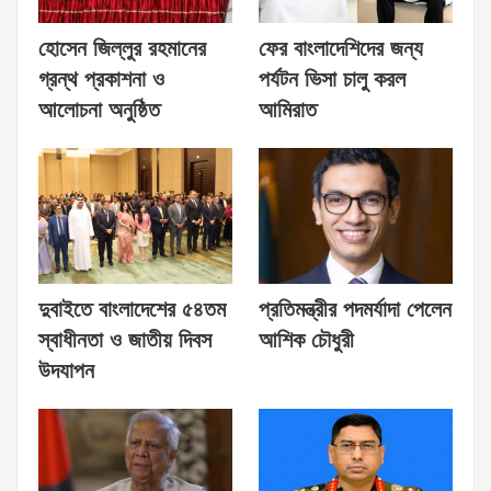
হোসেন জিল্লুর রহমানের
ফের বাংলাদেশিদের জন্য
গ্রন্থ প্রকাশনা ও
পর্যটন ভিসা চালু করল
আলোচনা অনুষ্ঠিত
আমিরাত
দুবাইতে বাংলাদেশের ৫৪তম
প্রতিমন্ত্রীর পদমর্যাদা পেলেন
স্বাধীনতা ও জাতীয় দিবস
আশিক চৌধুরী
উদযাপন