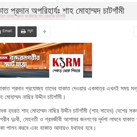
ত প্রদান অপরিহার্যঃ শাহ মোহাম্মদ চাটগাঁমী
Email
প্রিন্ট
ন ও যাকাত প্রদান প্রযোজ্য তাদের যাকাত দেওয়ার একমাত্র এখনই সময় মন্
মোহাম্মদ নাছির উদ্দীন চাটগাঁমী।
াদক হযরত শাহ মোহাম্মদ নাছির উদ্দীন চাটগাঁমী (শাহ সাহেব) দেশের সক
গরীব দুঃখী, মেহনতী ও শ্রমজীবী আপামর জনগণের দূর্দশা লাঘবে যাকাত 
ভূমিকা পালন করবে এবং যাকাত আদায়ও যথাযথ হবে।