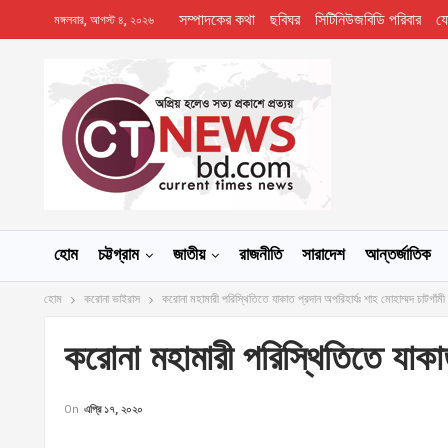
সম্পাদকের কথা
ছবিঘর
সিটিনিউজবিডি পরিবার
য
মঙ্গলবার, আগস্ট ৪, ২০২৬
হোম
চট্টগ্রাম
জাতীয়
রাজনীতি
সারাদেশ
আন্তর্জাতিক
হোম
করোনা ভাইরাস
করোনা মহামারী পরিস্থিতিতে যাকাত প্রদান অপরিহার্যঃ শাহ মোহাম্মদ চাটগাঁমী
করোনা মহামারী পরিস্থিতিতে যাকাত
On
এপ্রি ১৭, ২০২০