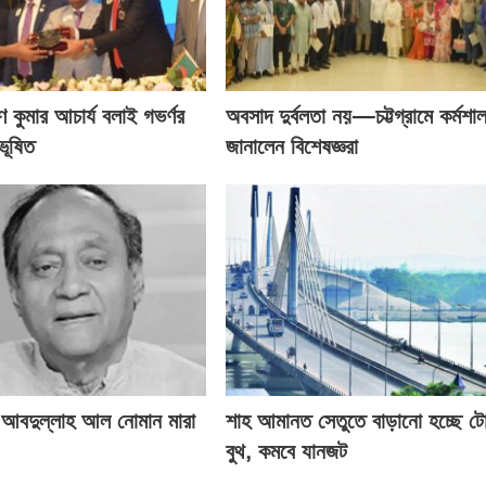
ণ কুমার আচার্য বলাই গভর্ণর
অবসাদ দুর্বলতা নয়—চট্টগ্রামে কর্মশা
ভূষিত
জানালেন বিশেষজ্ঞরা
 আবদুল্লাহ আল নোমান মারা
শাহ আমানত সেতুতে বাড়ানো হচ্ছে ট
বুথ, কমবে যানজট