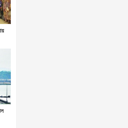
লায়
োল