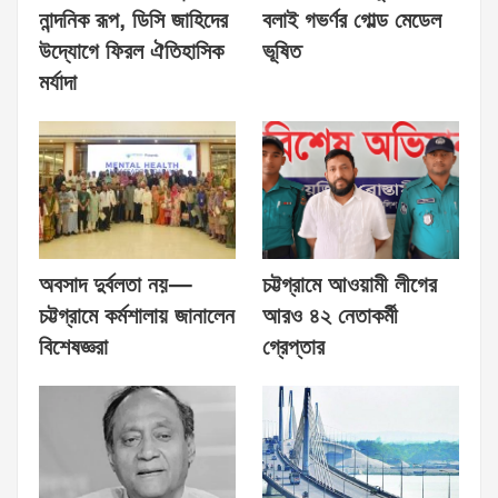
নান্দনিক রূপ, ডিসি জাহিদের
বলাই গভর্ণর গোল্ড মেডেল
উদ্যোগে ফিরল ঐতিহাসিক
ভূষিত
মর্যাদা
অবসাদ দুর্বলতা নয়—
চট্টগ্রামে আওয়ামী লীগের
চট্টগ্রামে কর্মশালায় জানালেন
আরও ৪২ নেতাকর্মী
বিশেষজ্ঞরা
গ্রেপ্তার