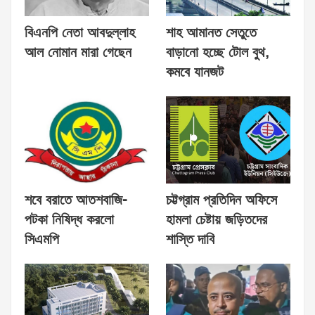
বিএনপি নেতা আবদুল্লাহ
শাহ আমানত সেতুতে
আল নোমান মারা গেছেন
বাড়ানো হচ্ছে টোল বুথ,
কমবে যানজট
শবে বরাতে আতশবাজি-
চট্টগ্রাম প্রতিদিন অফিসে
পটকা নিষিদ্ধ করলো
হামলা চেষ্টায় জড়িতদের
সিএমপি
শাস্তি দাবি