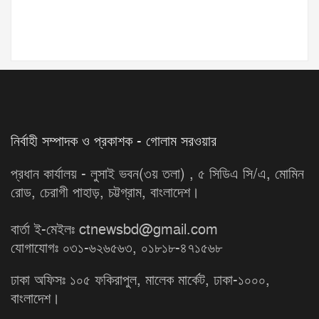
নির্বাহী সম্পাদক ও প্রকাশক - গোলাম সরওয়ার
প্রধান কার্যালয় - লুসাই ভবন(৩য় তলা) , ৫ সিডিএ সি/এ, মোমিন
রোড, চেরাগী পাহাড়, চট্টগ্রাম, বাংলাদেশ।
বার্তা ই-মেইলঃ ctnewsbd@gmail.com
যোগাযোগঃ ০৩১-৬২৬৫৬৩, ০১৮১৮-৪৭১৫৬৮
ঢাকা অফিসঃ ১০৫ ফকিরাপুল, মালেক মার্কেট, ঢাকা-১০০০,
বাংলাদেশ।