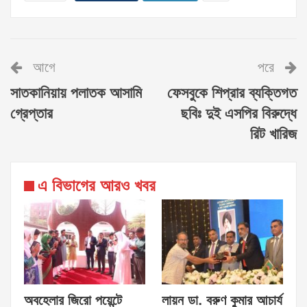
আগে
পরে
সাতকানিয়ায় পলাতক আসামি
ফেসবুকে শিপ্রার ব্যক্তিগত
গ্রেপ্তার
ছবিঃ দুই এসপির বিরুদ্ধে
রিট খারিজ
এ বিভাগের আরও খবর
অবহেলার জিরো পয়েন্টে
লায়ন ডা. বরুণ কুমার আচার্য