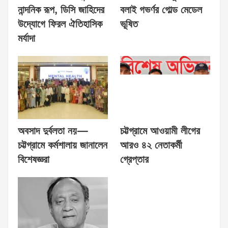
নান্দনিক রূপ, ডিসি জাহিদের
বলাই গভর্ণর গোল্ড মেডেল
উদ্যোগে ফিরল ঐতিহাসিক
ভূষিত
মর্যাদা
অবসাদ দুর্বলতা নয়—
চট্টগ্রামে আওয়ামী লীগের
চট্টগ্রামে কর্মশালায় জানালেন
আরও ৪২ নেতাকর্মী
বিশেষজ্ঞরা
গ্রেপ্তার