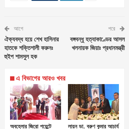
আগে
পরে
ঐক্যবদ্ধ হয়ে শেখ হাসিনার
বঙ্গবন্ধু হত্যাকাণ্ডের আসল
হাতকে শক্তিশালী করুনঃ
খলনায়ক জিয়াঃ প্রধানমন্ত্রী
হুইপ শামসুল হক
এ বিভাগের আরও খবর
অবহেলার জিরো পয়েন্টে
লায়ন ডা. বরুণ কুমার আচার্য