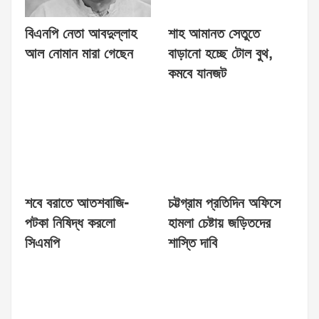
বিএনপি নেতা আবদুল্লাহ
শাহ আমানত সেতুতে
আল নোমান মারা গেছেন
বাড়ানো হচ্ছে টোল বুথ,
কমবে যানজট
শবে বরাতে আতশবাজি-
চট্টগ্রাম প্রতিদিন অফিসে
পটকা নিষিদ্ধ করলো
হামলা চেষ্টায় জড়িতদের
সিএমপি
শাস্তি দাবি