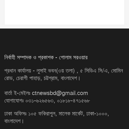
নির্বাহী সম্পাদক ও প্রকাশক - গোলাম সরওয়ার
প্রধান কার্যালয় - লুসাই ভবন(৩য় তলা) , ৫ সিডিএ সি/এ, মোমিন
রোড, চেরাগী পাহাড়, চট্টগ্রাম, বাংলাদেশ।
বার্তা ই-মেইলঃ ctnewsbd@gmail.com
যোগাযোগঃ ০৩১-৬২৬৫৬৩, ০১৮১৮-৪৭১৫৬৮
ঢাকা অফিসঃ ১০৫ ফকিরাপুল, মালেক মার্কেট, ঢাকা-১০০০,
বাংলাদেশ।