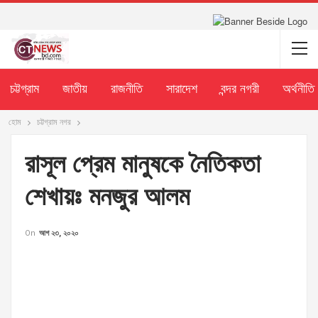
চট্টগ্রাম
জাতীয়
রাজনীতি
সারাদেশ
বন্দর নগরী
অর্থনীতি
হোম
চট্টগ্রাম নগর
রাসূল প্রেম মানুষকে নৈতিকতা
শেখায়ঃ মনজুর আলম
On
আগ ২৩, ২০২০