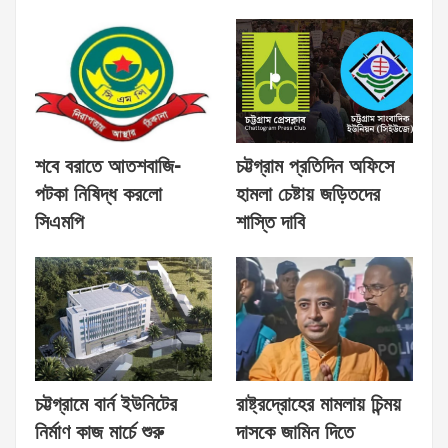
শবে বরাতে আতশবাজি-
চট্টগ্রাম প্রতিদিন অফিসে
পটকা নিষিদ্ধ করলো
হামলা চেষ্টায় জড়িতদের
সিএমপি
শাস্তি দাবি
চট্টগ্রামে বার্ন ইউনিটের
রাষ্ট্রদ্রোহের মামলায় চিন্ময়
নির্মাণ কাজ মার্চে শুরু
দাসকে জামিন দিতে