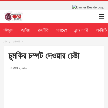
চট্টগ্রাম
জাতীয়
রাজনীতি
সারাদেশ
বন্দর নগরী
অর্থনীতি
হোম
অল্পকথা
চুমকির চম্পট দেওয়ার চেষ্টা
On
সেপ্টে ১, ২০২০