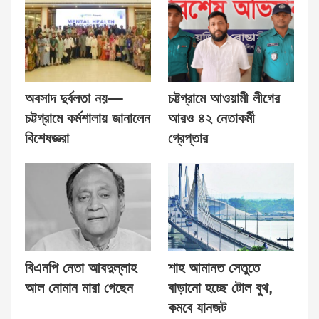
অবসাদ দুর্বলতা নয়—
চট্টগ্রামে আওয়ামী লীগের
চট্টগ্রামে কর্মশালায় জানালেন
আরও ৪২ নেতাকর্মী
বিশেষজ্ঞরা
গ্রেপ্তার
বিএনপি নেতা আবদুল্লাহ
শাহ আমানত সেতুতে
আল নোমান মারা গেছেন
বাড়ানো হচ্ছে টোল বুথ,
কমবে যানজট