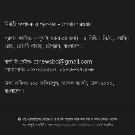
নির্বাহী সম্পাদক ও প্রকাশক - গোলাম সরওয়ার
প্রধান কার্যালয় - লুসাই ভবন(৩য় তলা) , ৫ সিডিএ সি/এ, মোমিন
রোড, চেরাগী পাহাড়, চট্টগ্রাম, বাংলাদেশ।
বার্তা ই-মেইলঃ ctnewsbd@gmail.com
যোগাযোগঃ ০৩১-৬২৬৫৬৩, ০১৮১৮-৪৭১৫৬৮
ঢাকা অফিসঃ ১০৫ ফকিরাপুল, মালেক মার্কেট, ঢাকা-১০০০,
বাংলাদেশ।
© এই ওয়েবসাইটের কোনো লেখা বা ছবি অনুমতি ছাড়া নকল করা বা অন্য কোথাও প্রকাশ
করা সম্পূর্ণ বেআইনি। সকল স্বত্ব
www.ctnewsbd.com
কর্তৃক সংরক্ষিত