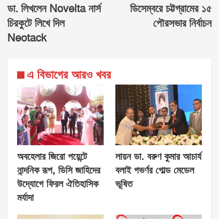
ডা. লিখলেন Novelta নার্স
ডিসেম্বরে চট্টগ্রামের ১৫
চিরকুটে লিখে দিল
পৌরসভার নির্বাচন
Neotack
এ বিভাগের আরও খবর
অবহেলার জিরো পয়েন্টে
লায়ন ডা. বরুণ কুমার আচার্য
নান্দনিক রূপ, ডিসি জাহিদের
বলাই গভর্ণর গোল্ড মেডেল
উদ্যোগে ফিরল ঐতিহাসিক
ভূষিত
মর্যাদা