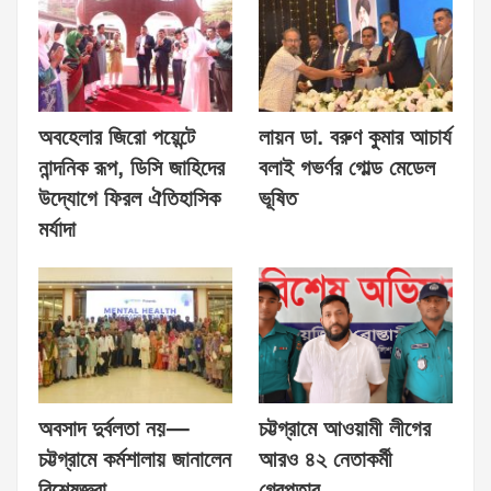
অবহেলার জিরো পয়েন্টে
লায়ন ডা. বরুণ কুমার আচার্য
নান্দনিক রূপ, ডিসি জাহিদের
বলাই গভর্ণর গোল্ড মেডেল
উদ্যোগে ফিরল ঐতিহাসিক
ভূষিত
মর্যাদা
অবসাদ দুর্বলতা নয়—
চট্টগ্রামে আওয়ামী লীগের
চট্টগ্রামে কর্মশালায় জানালেন
আরও ৪২ নেতাকর্মী