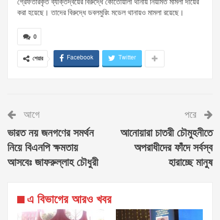
গ্রেফতারকৃত ব্যক্তিদ্বয়ের বিরুদ্ধে কোতোয়ালী থানায় নিয়মিত মামলা দায়ের
করা হয়েছে। তাদের বিরুদ্ধে ডবলমুরিং মডেল থানায়ও মামলা রয়েছে।
0
Facebook
Twitter
শেয়ার
আগে
পরে
ভারত নয় জনগণের সমর্থন
আনোয়ারা চাতরী চৌমুহনীতে
নিয়ে বিএনপি ক্ষমতায়
অপরাধীদের ফাঁদে সর্বস্ব
আসবেঃ জাফরুল্লাহ চৌধুরী
হারাচ্ছে মানুষ
এ বিভাগের আরও খবর