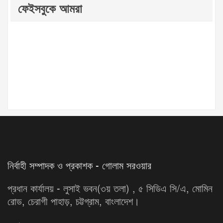
ফেইসবুকে আমরা
নির্বাহী সম্পাদক ও প্রকাশক - গোলাম সরওয়ার
প্রধান কার্যালয় - লুসাই ভবন(৩য় তলা) , ৫ সিডিএ সি/এ, মোমিন
রোড, চেরাগী পাহাড়, চট্টগ্রাম, বাংলাদেশ।