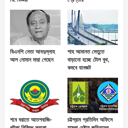
বিশেষজ্ঞরা
গ্রেপ্তার
বিএনপি নেতা আবদুল্লাহ
শাহ আমানত সেতুতে
আল নোমান মারা গেছেন
বাড়ানো হচ্ছে টোল বুথ,
কমবে যানজট
শবে বরাতে আতশবাজি-
চট্টগ্রাম প্রতিদিন অফিসে
পটকা নিষিদ্ধ করলো
হামলা চেষ্টায় জড়িতদের