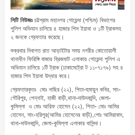
সিটি নিউজঃ
চট্টগ্রাম মহানগর গোয়েন্দা (পশ্চিম) বিভাগের
পুলিশ অভিযান চালিয়ে ৪ হাজার পিস ইয়াবা ও ১টি ট্রাকসহ
২ জনকে গ্রেফতার করেছে।
শুক্রবার দিবাগত রাত আড়াইটার সময় নগরীর কোতোয়ালী
থানাধীন ফিরিঙ্গি বাজার ব্রিজঘাট এলাকায় গোয়েন্দা পুলিশ এ
অভিযান চালিয়ে ১টি ট্রাক (ঢাকামেট্রো ট ১১-৭১৭৯) সহ ৪
হাজার পিস ইয়াবা উদ্ধার করে।
গ্রেফতারকৃতঃ মোঃ নাছির (২২), পিতা-হুমায়ুন কবির, সাং-
গৌরিপুর, পেন্নাই, হাজী বাড়ী,থানা-দাউদকান্দি, জেলা-
কুমিল্লা ও মোঃ আরিফ হোসেন (২২), পিতা- মোঃ আমির
হোসেন, সাং-হরিপুর(আমির হোসেনের বাড়ী),পোঃ আমিরাবাদ,
থানা-দাউদকান্দি, জেলা-কুমিল্লা এলাকার বাসিন্দা।