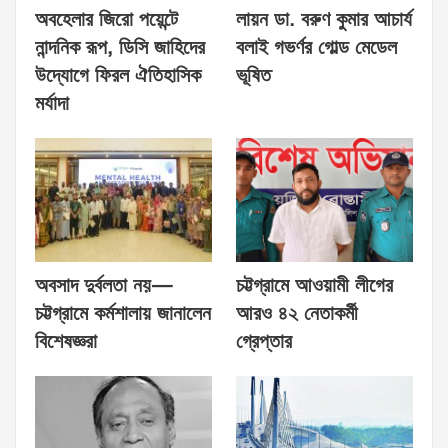
অবহেলার জিরো পয়েন্টে
লায়ন ডা. বরুণ কুমার আচার্য
নান্দনিক রূপ, ডিসি জাহিদের
বলাই গভর্ণর গোল্ড মেডেল
উদ্যোগে ফিরল ঐতিহাসিক
ভূষিত
মর্যাদা
অবসাদ দুর্বলতা নয়—
চট্টগ্রামে আওয়ামী লীগের
চট্টগ্রামে কর্মশালায় জানালেন
আরও ৪২ নেতাকর্মী
বিশেষজ্ঞরা
গ্রেপ্তার