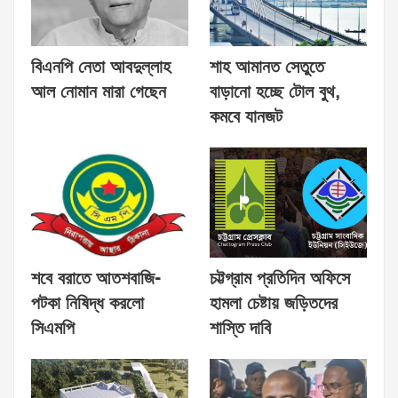
বিএনপি নেতা আবদুল্লাহ
শাহ আমানত সেতুতে
আল নোমান মারা গেছেন
বাড়ানো হচ্ছে টোল বুথ,
কমবে যানজট
শবে বরাতে আতশবাজি-
চট্টগ্রাম প্রতিদিন অফিসে
পটকা নিষিদ্ধ করলো
হামলা চেষ্টায় জড়িতদের
সিএমপি
শাস্তি দাবি