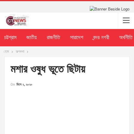
চট্টগ্রাম
জাতীয়
রাজনীতি
সারাদেশ
বন্দর নগরী
অর্থনীতি
হোম
অল্পকথা
মশার ওষুধ ভূতে ছিটায়
On
ডিসে ২, ২০২০