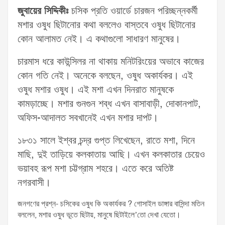
জুবায়ের সিদ্দিকীঃ
চসিক প্রতি ওয়ার্ডে চারজন পরিচ্ছন্নকর্মী
মশার ওষুধ ছিটানোর কথা বললেও বাস্তবে ওষুধ ছিটানোর
কোন আলামত নেই। এ কথাগুলো সাধারণ মানুষের।
চারমাস ধরে কাউন্সিলর না থাকায় মনিটরিংয়ের অভাবে কাজের
কোন গতি নেই। অনেকে বলছেন, ওষুধ অকার্যকর। এই
ওষুধ মশার ওষুধ। এই মশা এখন দিনরাত মানুষকে
কামড়াচ্ছে। মশার গুনগুন শব্ধ এখন বাসাবাড়ী, দোকানপাট,
অফিস-আদালত সবখানেই এখন মশার দাপট।
১৮৩১ সালে ইশ্বর চন্দ্র গুপ্ত লিখেছেন, রাতে মশা, দিনে
মাছি, দুই তাড়িয়ে কলকাতায় আছি। এখন কলকাতার চেয়েও
ভয়াবহ রূপ মশা চট্টগ্রাম শহরে। এতে করে অতিষ্ট
নগরবাসী।
জনগণের প্রশ্ন- চসিকের ওষুধ কি অকার্যকর ? গোসাইল ডাঙ্গার বাসিন্দা মতিন
বললেন, মশার ওষুধ ভূতে ছিটায়, মানুষে ছিটাইলে’তো দেখা যেতো।