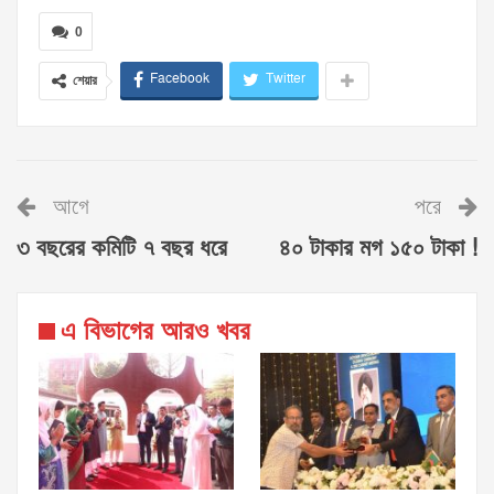
0
Facebook
Twitter
শেয়ার
আগে
পরে
৩ বছরের কমিটি ৭ বছর ধরে
৪০ টাকার মগ ১৫০ টাকা !
এ বিভাগের আরও খবর