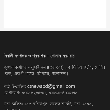
নির্বাহী সম্পাদক ও প্রকাশক - গোলাম সরওয়ার
প্রধান কার্যালয় - লুসাই ভবন(৩য় তলা) , ৫ সিডিএ সি/এ, মোমিন
রোড, চেরাগী পাহাড়, চট্টগ্রাম, বাংলাদেশ।
বার্তা ই-মেইলঃ ctnewsbd@gmail.com
যোগাযোগঃ ০৩১-৬২৬৫৬৩, ০১৮১৮-৪৭১৫৬৮
ঢাকা অফিসঃ ১০৫ ফকিরাপুল, মালেক মার্কেট, ঢাকা-১০০০,