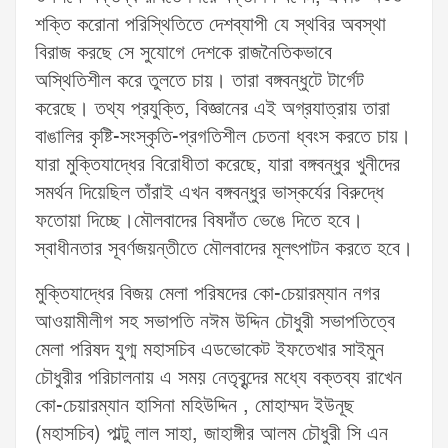
শক্তি করোনা পরিস্থিতিতে দেশব্যাপী যে স্থবির অবস্থা
বিরাজ করছে সে সুযোগে দেশকে রাজনৈতিকভাবে
অস্থিতিশীল করে তুলতে চায়। তারা বঙ্গবন্ধুটে টার্গেট
করেছে। তথ্য প্রযুক্তি, বিজ্ঞানের এই অগ্রযাত্রায় তারা
বাঙালির কৃষ্টি-সংস্কৃতি-প্রগতিশীল চেতনা ধ্বংস করতে চায়।
যারা মুক্তিযাদ্ধের বিরোধীতা করেছে, যারা বঙ্গবন্ধুর খুনীদের
সমর্থন দিয়েছিল তাঁরাই এখন বঙ্গবন্ধুর ভাস্কর্যের বিরুদ্ধে
ফতোয়া দিচ্ছে।মৌলবাদের বিষদাঁত ভেঙে দিতে হবে।
স্বাধীনতার সূবর্ণজয়ন্তীতে মৌলবাদের মূলৎপাটন করতে হবে।
মুক্তিযাদ্ধের বিজয় মেলা পরিষদের কো-চেয়ারম্যান নগর
আওয়ামীলীগ সহ সভাপতি নঈম উদ্দিন চৌধুরী সভাপতিত্বে
মেলা পরিষদ যুগ্ম মহাসচিব এডভোকেট ইফতেখার সাইমুন
চৌধুরীর পরিচালনায় এ সময় নেতৃবৃন্দের মধ্যে বক্তব্য রাখেন
কো-চেয়ারম্যান হাসিনা মহিউদ্দিন , মোহাম্মদ ইউনূছ
(মহাসচিব) পাল্টু লাল সাহা, জাহাঙ্গীর আলম চৌধুরী সি এন