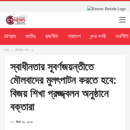
চট্টগ্রাম
জাতীয়
রাজনীতি
সারাদেশ
বন্দর নগরী
অর্থনীতি
হোম
চট্টগ্রাম নগর
স্বাধীনতার সূবর্ণজয়ন্তীতে
মৌলবাদের মুলৎপাটন করতে হবে:
বিজয় শিখা প্রজ্জ্বলন অনুষ্ঠানে
বক্তারা
On
ডিসে ১০, ২০২০