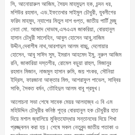
সি, আনোয়ারুল আজিম, সৈয়দ মাহমুদুল হক, চন্দন ধর,
মশিউর রহমান, এড.ইফতেখার সাইমুল চৌধুরী, যুবলীগের
ফরিদ মাহমুদ, ন্যাপের মিতুল দাশ গুপ্ত, জাতীয় পার্টি মন্জু
নেতা মো. আজাদ দোভাষ,এসএএম জাকরিয়া, বোরহানুল
হাসান চৌধুরী সালেহিন, আবুল হোসেন আবু,নাজিম
উদ্দীন,দেবাশীষ নাথ,আরশাদুল আলম বাচ্চু, দেলোয়ার
হোসেন, আবু সাঈদ সুম, ইমরান আহমেদ ইমু, নুরুল আজিম
রনি, জাকারিয়া দস্তগীর, রোমেল বড়ুয়া রাহুল, মিজানুর
রহমান মিজান, নাজমুল হাসান রুমি, জয় শংকর, সৌনিয়া
ইদ্রিস, ফারজানা আক্তার মিশু, আশরাফুল পাভেল, সাব্বির
সাকি, সৈকত বর্মন, তৌহিদুল আলম বাবু প্রমুখ।
আলোচনা সভা শেষে সাবেক মেয়র আলহাজ্ব এ বি এম
মহিউদ্দিন চৌধুরীর কনিষ্ঠ পুত্র বোরহানুল হক চৌধুরীর হাত
দিয়ে মশাল জ্বালিয়ে মুক্তিযোদ্ধার সন্তানদের দিয়ে শিখা
প্রজ্জ্বলন করা হয়। শেষে সকল নেতৃবৃন্দ জাতীয় পতাকা ও