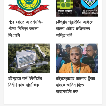
শবে বরাতে আতশবাজি-
চট্টগ্রাম প্রতিদিন অফিসে
পটকা নিষিদ্ধ করলো
হামলা চেষ্টায় জড়িতদের
সিএমপি
শাস্তি দাবি
চট্টগ্রামে বার্ন ইউনিটের
রাষ্ট্রদ্রোহের মামলায় চিন্ময়
নির্মাণ কাজ মার্চে শুরু
দাসকে জামিন দিতে
হাইকোর্টের রুল