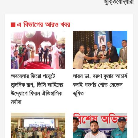
মুক্তিযোদ্ধারা
এ বিভাগের আরও খবর
অবহেলার জিরো পয়েন্টে
লায়ন ডা. বরুণ কুমার আচার্য
নান্দনিক রূপ, ডিসি জাহিদের
বলাই গভর্ণর গোল্ড মেডেল
উদ্যোগে ফিরল ঐতিহাসিক
ভূষিত
মর্যাদা