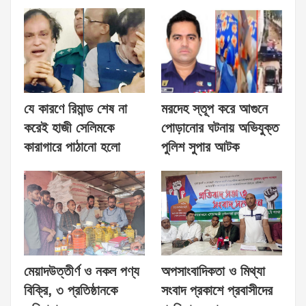
যে কারণে রিমান্ড শেষ না
মরদেহ স্তূপ করে আগুনে
করেই হাজী সেলিমকে
পোড়ানোর ঘটনায় অভিযুক্ত
কারাগারে পাঠানো হলো
পুলিশ সুপার আটক
মেয়াদউত্তীর্ণ ও নকল পণ্য
অপসাংবাদিকতা ও মিথ্যা
বিক্রি, ৩ প্রতিষ্ঠানকে
সংবাদ প্রকাশে প্রবাসীদের