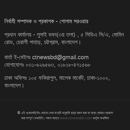
নির্বাহী সম্পাদক ও প্রকাশক - গোলাম সরওয়ার
প্রধান কার্যালয় - লুসাই ভবন(৩য় তলা) , ৫ সিডিএ সি/এ, মোমিন
রোড, চেরাগী পাহাড়, চট্টগ্রাম, বাংলাদেশ।
বার্তা ই-মেইলঃ ctnewsbd@gmail.com
যোগাযোগঃ ০৩১-৬২৬৫৬৩, ০১৮১৮-৪৭১৫৬৮
ঢাকা অফিসঃ ১০৫ ফকিরাপুল, মালেক মার্কেট, ঢাকা-১০০০,
বাংলাদেশ।
© এই ওয়েবসাইটের কোনো লেখা বা ছবি অনুমতি ছাড়া নকল করা বা অন্য কোথাও প্রকাশ
করা সম্পূর্ণ বেআইনি। সকল স্বত্ব
www.ctnewsbd.com
কর্তৃক সংরক্ষিত