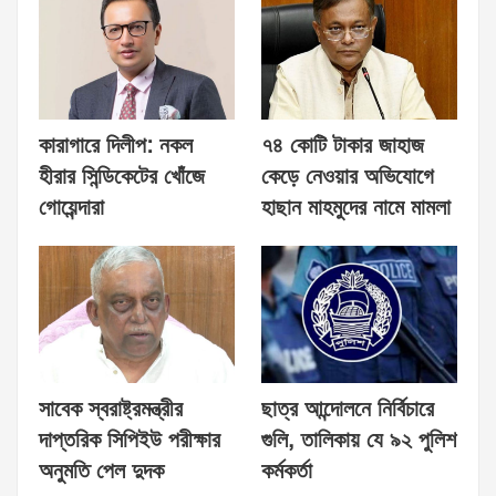
কারাগারে দিলীপ: নকল
৭৪ কোটি টাকার জাহাজ
হীরার সিন্ডিকেটের খোঁজে
কেড়ে নেওয়ার অভিযোগে
গোয়েন্দারা
হাছান মাহমুদের নামে মামলা
সাবেক স্বরাষ্ট্রমন্ত্রীর
ছাত্র আন্দোলনে নির্বিচারে
দাপ্তরিক সিপিইউ পরীক্ষার
গুলি, তালিকায় যে ৯২ পুলিশ
অনুমতি পেল দুদক
কর্মকর্তা