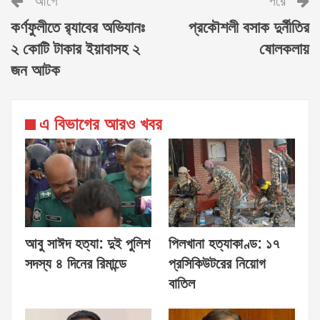
আগে
পরে
কর্ণফুলীতে র‍্যাবের অভিযানঃ
প্রকৌশলী বসাক দুর্নীতির
২ কোটি টাকার ইয়াবাসহ ২
ষোলকলায়
জন আটক
এ বিভাগের আরও খবর
আবু সাঈদ হত্যা: দুই পুলিশ
পিলখানা হত্যাকাণ্ড: ১৭
সদস্য ৪ দিনের রিমান্ডে
প্রসিকিউটরের নিয়োগ
বাতিল