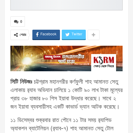
0
Facebook
Twitter
শেয়ার
সিটি নিউজঃ
চট্টগ্রাম মহানগরীর কর্ণফুলী শাহ আমানত সেতু
এলাকায় র‍্যাব অভিযান চালিয়ে ১ কোটি ৯০ লাখ টাকা মূল্যের
প্রায় ৩৮ হাজার ৮০ পিস ইয়াবা উদ্ধার করেছে। সাথে ২
জন ইয়াবা ব্যবসায়ীসহ একটি কাভার্ড ভ্যান আটক করেছে।
১১ ডিসেম্বর শুক্রবার রাত পৌনে ১১ টার সময় র‍্যাপিড
অ্যাকশন ব্যাটেলিয়ন (র‍্যাব-৭) শাহ আমানত সেতু টোল