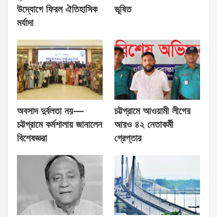
উদ্যোগে ফিরল ঐতিহাসিক
ভূষিত
মর্যাদা
অবসাদ দুর্বলতা নয়—
চট্টগ্রামে আওয়ামী লীগের
চট্টগ্রামে কর্মশালায় জানালেন
আরও ৪২ নেতাকর্মী
বিশেষজ্ঞরা
গ্রেপ্তার