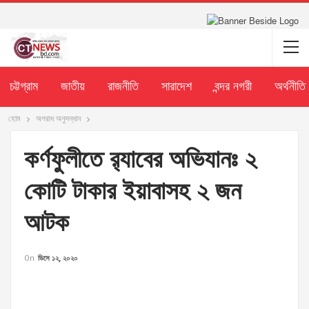
চট্টগ্রাম
জাতীয়
রাজনীতি
সারাদেশ
বন্দর নগরী
অর্থনীতি
হোম
অপরাধ অনুসন্ধান
কর্ণফুলীতে র‍্যাবের অভিযানঃ ২
কোটি টাকার ইয়াবাসহ ২ জন
আটক
On
ডিসে ১২, ২০২০