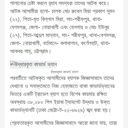
পালানোর চেষ্টা করলে র‌্যাব সদস্যরা তাদের আটক করে।
আটক আসামীরা হলো- চালক মোঃ রুবেল মিয়া প্রকাশ সুমন
(২২), পিতা-মৃত বিল্লাল মিয়া, সাং-শরীফপুর, থানা-
বেগমগঞ্জ, জেলা- নোয়াখালী এবং হেলপার ও মোঃ ইউনূছ
(২৭), পিতা-আব্দুল মান্নান, সাং- শরীফপুর, থানা-বেগমগঞ্জ,
জেলা- নোয়াখালী, বর্তমানে- কলাবাগান, কর্ণেলহাট, থানা-
আকবর শাহ্, চট্টগ্রাম।
উদ্ধারকৃত কাভার্ড ভ্যান
পরবর্তীতে আটককৃত আসামীদের ব্যাপক জিজ্ঞাসাবাদে তাদের
দেখানো ও সনাক্তমতে নিজ হেফাজতে থাকা কাভার্ডভ্যানের
ভিতরে একটি ট্রাভেল ব্যাগ হতে বিশেষ কায়দায় রক্ষিত
অবস্থায় ৩৮,০৮০ পিস ইয়াবা ট্যাবলেট উদ্ধার ও উক্ত
কাভার্ডভ্যানটি (ঢাকা মেট্টো-ট-২২-৬৯২৯) জব্দ করা হয়।
গ্রেফতারকৃত আসামীদের জিজ্ঞাসাবাদে আরো জানা যায়, তারা