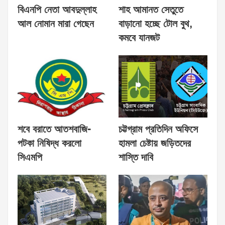
বিএনপি নেতা আবদুল্লাহ
শাহ আমানত সেতুতে
আল নোমান মারা গেছেন
বাড়ানো হচ্ছে টোল বুথ,
কমবে যানজট
শবে বরাতে আতশবাজি-
চট্টগ্রাম প্রতিদিন অফিসে
পটকা নিষিদ্ধ করলো
হামলা চেষ্টায় জড়িতদের
সিএমপি
শাস্তি দাবি