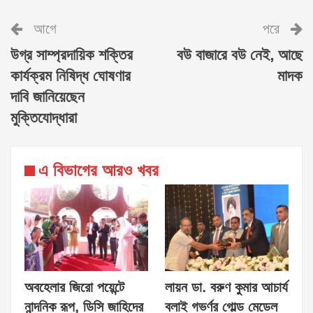
আগে
পরে
উগ্র সাম্প্রদায়িক শক্তির
বউ বাজারে বউ নেই, আছে
কার্যক্রম নিষিদ্ধ ঘোষণার
মাদক
দাবি জানিয়েছেন
মুক্তিযোদ্ধারা
এ বিভাগের আরও খবর
অবহেলার জিরো পয়েন্টে
লায়ন ডা. বরুণ কুমার আচার্য
নান্দনিক রূপ, ডিসি জাহিদের
বলাই গভর্ণর গোল্ড মেডেল