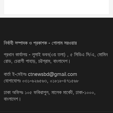
নির্বাহী সম্পাদক ও প্রকাশক - গোলাম সরওয়ার
প্রধান কার্যালয় - লুসাই ভবন(৩য় তলা) , ৫ সিডিএ সি/এ, মোমিন
রোড, চেরাগী পাহাড়, চট্টগ্রাম, বাংলাদেশ।
বার্তা ই-মেইলঃ ctnewsbd@gmail.com
যোগাযোগঃ ০৩১-৬২৬৫৬৩, ০১৮১৮-৪৭১৫৬৮
ঢাকা অফিসঃ ১০৫ ফকিরাপুল, মালেক মার্কেট, ঢাকা-১০০০,
বাংলাদেশ।