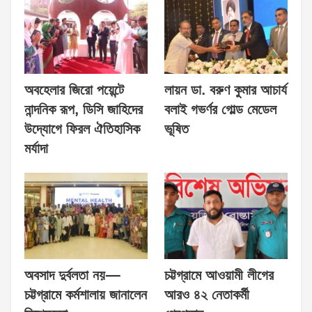
অবহেলার জিরো পয়েন্টে
লায়ন ডা. বরুণ কুমার আচার্য
নান্দনিক রূপ, ডিসি জাহিদের
বলাই গভর্ণর গোল্ড মেডেল
উদ্যোগে ফিরল ঐতিহাসিক
ভূষিত
মর্যাদা
অবসাদ দুর্বলতা নয়—
চট্টগ্রামে আওয়ামী লীগের
চট্টগ্রামে কর্মশালায় জানালেন
আরও ৪২ নেতাকর্মী