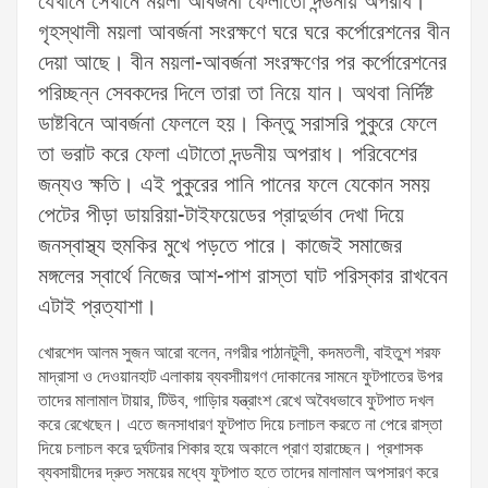
যেখানে সেখানে ময়লা আবর্জনা ফেলাতো দন্ডনীয় অপরাধ।
গৃহস্থালী ময়লা আবর্জনা সংরক্ষণে ঘরে ঘরে কর্পোরেশনের বীন
দেয়া আছে। বীন ময়লা-আবর্জনা সংরক্ষণের পর কর্পোরেশনের
পরিচ্ছন্ন সেবকদের দিলে তারা তা নিয়ে যান। অথবা নির্দিষ্ট
ডাষ্টবিনে আবর্জনা ফেললে হয়। কিন্তু সরাসরি পুকুরে ফেলে
তা ভরাট করে ফেলা এটাতো দন্ডনীয় অপরাধ। পরিবেশের
জন্যও ক্ষতি। এই পুকুরের পানি পানের ফলে যেকোন সময়
পেটের পীড়া ডায়রিয়া-টাইফয়েডের প্রাদুর্ভাব দেখা দিয়ে
জনস্বাস্থ্য হুমকির মুখে পড়তে পারে। কাজেই সমাজের
মঙ্গলের স্বার্থে নিজের আশ-পাশ রাস্তা ঘাট পরিস্কার রাখবেন
এটাই প্রত্যাশা।
খোরশেদ আলম সুজন আরো বলেন, নগরীর পাঠানটুলী, কদমতলী, বাইতুশ শরফ
মাদ্রাসা ও দেওয়ানহাট এলাকায় ব্যবসাীয়গণ দোকানের সামনে ফুটপাতের উপর
তাদের মালামাল টায়ার, টিউব, গাড়িার যন্ত্রাংশ রেখে অবৈধভাবে ফুটপাত দখল
করে রেখেছেন। এতে জনসাধারণ ফুটপাত দিয়ে চলাচল করতে না পেরে রাস্তা
দিয়ে চলাচল করে দুর্ঘটনার শিকার হয়ে অকালে প্রাণ হারাচ্ছেন। প্রশাসক
ব্যবসায়ীদের দ্রুত সময়ের মধ্যে ফুটপাত হতে তাদের মালামাল অপসারণ করে