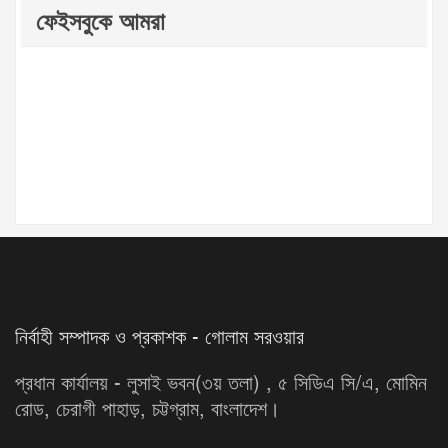
ফেইসবুকে আমরা
নির্বাহী সম্পাদক ও প্রকাশক - গোলাম সরওয়ার
প্রধান কার্যালয় - লুসাই ভবন(৩য় তলা) , ৫ সিডিএ সি/এ, মোমিন
রোড, চেরাগী পাহাড়, চট্টগ্রাম, বাংলাদেশ।