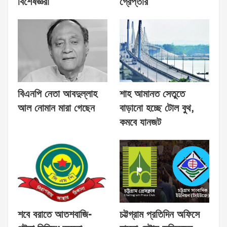
বিশেষজ্ঞরা
গ্রেপ্তার
বিএনপি নেতা আবদুল্লাহ
শাহ আমানত সেতুতে
আল নোমান মারা গেছেন
বাড়ানো হচ্ছে টোল বুথ,
কমবে যানজট
শবে বরাতে আতশবাজি-
চট্টগ্রাম প্রতিদিন অফিসে