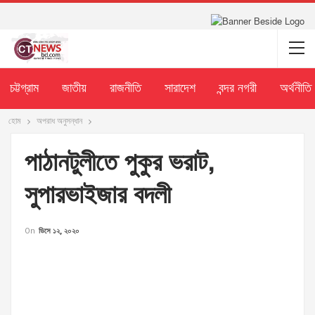
চট্টগ্রাম
জাতীয়
রাজনীতি
সারাদেশ
বন্দর নগরী
অর্থনীতি
হোম
অপরাধ অনুসন্ধান
পাঠানটুলীতে পুকুর ভরাট,
সুপারভাইজার বদলী
On
ডিসে ১২, ২০২০