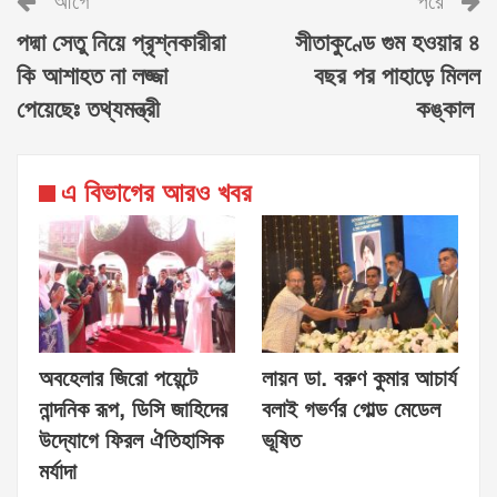
আগে
পরে
পদ্মা সেতু নিয়ে প্রৃশ্নকারীরা
সীতাকুণ্ডে গুম হওয়ার ৪
কি আশাহত না লজ্জা
বছর পর পাহাড়ে মিলল
পেয়েছেঃ তথ্যমন্ত্রী
কঙ্কাল
এ বিভাগের আরও খবর
অবহেলার জিরো পয়েন্টে
লায়ন ডা. বরুণ কুমার আচার্য
নান্দনিক রূপ, ডিসি জাহিদের
বলাই গভর্ণর গোল্ড মেডেল
উদ্যোগে ফিরল ঐতিহাসিক
ভূষিত
মর্যাদা