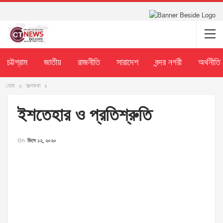
চট্টগ্রাম
জাতীয়
রাজনীতি
সারাদেশ
বন্দর নগরী
অর্থনীতি
হোম
অল্পকথা
ইশতেহার ও প্রতিশ্রুতি
On
ডিসে ১২, ২০২০