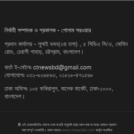
নির্বাহী সম্পাদক ও প্রকাশক - গোলাম সরওয়ার
প্রধান কার্যালয় - লুসাই ভবন(৩য় তলা) , ৫ সিডিএ সি/এ, মোমিন
রোড, চেরাগী পাহাড়, চট্টগ্রাম, বাংলাদেশ।
বার্তা ই-মেইলঃ ctnewsbd@gmail.com
যোগাযোগঃ ০৩১-৬২৬৫৬৩, ০১৮১৮-৪৭১৫৬৮
ঢাকা অফিসঃ ১০৫ ফকিরাপুল, মালেক মার্কেট, ঢাকা-১০০০,
বাংলাদেশ।
© এই ওয়েবসাইটের কোনো লেখা বা ছবি অনুমতি ছাড়া নকল করা বা অন্য কোথাও প্রকাশ
করা সম্পূর্ণ বেআইনি। সকল স্বত্ব
www.ctnewsbd.com
কর্তৃক সংরক্ষিত