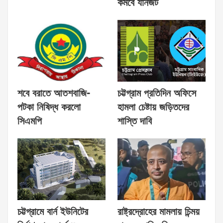
কমবে যানজট
শবে বরাতে আতশবাজি-
চট্টগ্রাম প্রতিদিন অফিসে
পটকা নিষিদ্ধ করলো
হামলা চেষ্টায় জড়িতদের
সিএমপি
শাস্তি দাবি
চট্টগ্রামে বার্ন ইউনিটের
রাষ্ট্রদ্রোহের মামলায় চিন্ময়