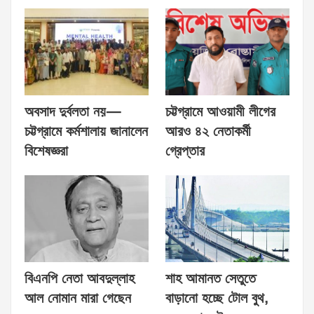
অবসাদ দুর্বলতা নয়—
চট্টগ্রামে আওয়ামী লীগের
চট্টগ্রামে কর্মশালায় জানালেন
আরও ৪২ নেতাকর্মী
বিশেষজ্ঞরা
গ্রেপ্তার
বিএনপি নেতা আবদুল্লাহ
শাহ আমানত সেতুতে
আল নোমান মারা গেছেন
বাড়ানো হচ্ছে টোল বুথ,