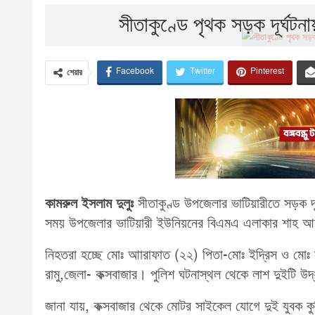
সীতাকুণ্ডে পৃথক সড়ক দূর্ঘ
Facebook
Twitter
Pinterest
শেয়ার
কামরুল ইসলাম দুলুঃ
সীতাকুণ্ড উপজেলার ভাটিয়ারীতে সড়ক দ
সময় উপজেলার ভাটিয়ারী ইউনিয়নের বিএমএ এলাকার শাহ আমা
নিহতরা হচ্ছে মোঃ আারাফাত (২২) পিতা-মোঃ ইদ্রিস ও মোঃ 
রামু,জেলা- কক্সবাজার। পুলিশ ঘটনাস্থল থেকে লাশ দুইটি উদ
জানা যায়, কক্সবাজার থেকে মোটর সাইকেল যোগে দুই যুবক ক