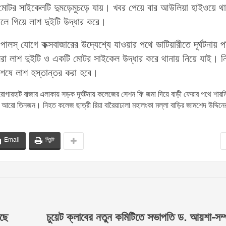
োটর সাইকেলটি দুমড়েমুচড়ে যায়। খবর পেয়ে বার আউলিয়া হাইওয়ে থা
 গিয়ে লাশ দুইটি উদ্ধার করে।
ালস্ যোগে কক্সবাজারের উদ্যেশ্যে যাওয়ার পথে ভাটিয়ারীতে দূর্ঘটনায় 
রা লাশ দুইটি ও একটি মোটর সাইকেল উদ্ধার করে থানায় নিয়ে যাই। ন
েষে লাশ হস্তান্তর করা হবে।
গারহাট বাজার এলাকায় সড়ক দূর্ঘটনায় কলেজের সেশন ফি জমা দিয়ে বাড়ী ফেরার পথে শারম
রো তিনজন। নিহত কলেজ ছাত্রী রিয়া বারৈয়াঢালা মহালংকা মল্লা বাড়ির জামশেদ উদ্দিনের
Email
প্রিন্ট
েছে
চুয়েট ক্লাবের নতুন কমিটিতে সভাপতি ড. আয়শা-সম