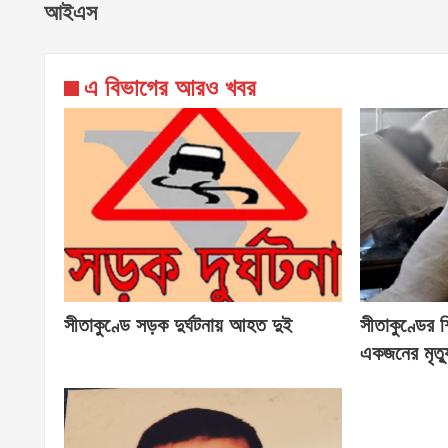
আইএস
এ বিভাগের আরও খবর
সীতাকুণ্ডে সড়ক দুর্ঘটনায় আহত দুই
সীতাকুণ্ডের শ
একজনের মৃত্য