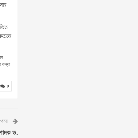
নার
পতিত
িহতের
িন
 কন্যা
0
পরে
্পাদক ড.