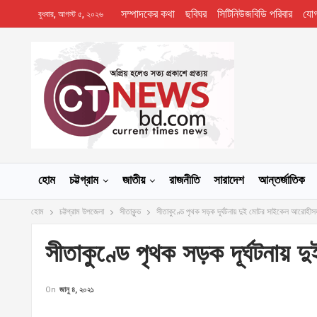
সম্পাদকের কথা
ছবিঘর
সিটিনিউজবিডি পরিবার
যো
বুধবার, আগস্ট ৫, ২০২৬
হোম
চট্টগ্রাম
জাতীয়
রাজনীতি
সারাদেশ
আন্তর্জাতিক
হোম
চট্টগ্রাম উপজেলা
সীতাকুন্ড
সীতাকুণ্ডে পৃথক সড়ক দূর্ঘটনায় দুই মোটর সাইকেল আরোহী
সীতাকুণ্ডে পৃথক সড়ক দূর্ঘটনা
On
জানু ৪, ২০২১