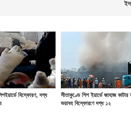
ইস
িপইয়ার্ডে বিস্ফোরণ, দগ্ধ
সীতাকুণ্ডে শিপ ইয়ার্ডে জাহাজ কাটার
ু
ভয়াবহ বিস্ফোরণে দগ্ধ ১২