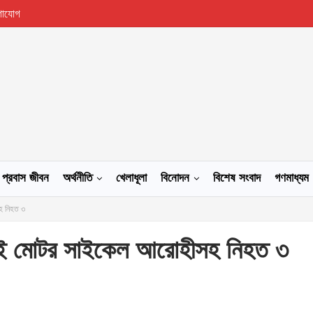
গাযোগ
প্রবাস জীবন
অর্থনীতি
খেলাধূলা
বিনোদন
বিশেষ সংবাদ
গণমাধ্যম
সহ নিহত ৩
য় দুই মোটর সাইকেল আরোহীসহ নিহত ৩