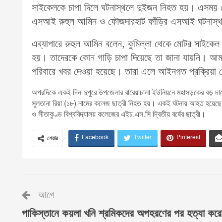
সাইকেলকে চাপা দিলে ঘটনাস্থলে দুইজন নিহত হয়। এসময় ম
এসআই রুহুল আমিন ও ফৌজদারহাট ফাঁড়ির এসআই ঘটনাস্থলে
এব্যাপারে রুহুল আমিন বলেন, কুমিল্লা থেকে মোটর সাইকেল প
হয়। তাদেরকে কোন গাড়ি চাপা দিয়েছে তা জানা যায়নি। আম
পরিবারে খবর দেওয়া হয়েছে। তারা এলে আইনগত প্রক্রিয়া শ
অপরদিকে একই দিন দুপুরে উপজেলার বারৈয়াঢালা ইউনিয়নে মহাসড়কের বড় দারো
সুলতানা রিয়া (১৮) নামের কলেজ ছাত্রী নিহত হয়। একই ঘটনায় আহত হয়েছে আ
ও সীতাকুণ্ড বিশ্ববিদ্যালয় কলেজের এইচ.এস.সি দ্বিতীয় বর্ষের ছাত্রী।
Facebook
Twitter
Pinterest
শেয়ার
আগে
পাকিস্তানে কয়লা খনি শ্রমিকদের অপহরণের পর হত্যা কর