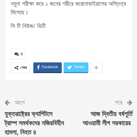
নমুনা পরীক্ষা করে ১ জনের শরীরে করোনাভাইরাসের অস্তিত্ব
মিলেছে।
সি টি নিউজ/ ডিটি
0
Facebook
Twitter
শেয়ার
আগে
পরে
যুক্তরাষ্ট্রের ক্যাপিটলে
আজ দ্বিতীয় বর্ষপূর্তি
ট্রাম্প সমর্থকদের নজিরবিহীন
আওয়ামী লীগ সরকারের
হামলা, নিহত ৪