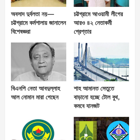
অবসাদ দুর্বলতা নয়—
চট্টগ্রামে আওয়ামী লীগের
চট্টগ্রামে কর্মশালায় জানালেন
আরও ৪২ নেতাকর্মী
বিশেষজ্ঞরা
গ্রেপ্তার
বিএনপি নেতা আবদুল্লাহ
শাহ আমানত সেতুতে
আল নোমান মারা গেছেন
বাড়ানো হচ্ছে টোল বুথ,
কমবে যানজট