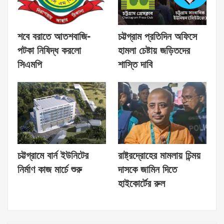
শবে বরাতে আতশবাজি-
চট্টগ্রাম প্রতিদিন অফিসে
পটকা নিষিদ্ধ করলো
হামলা চেষ্টায় জড়িতদের
সিএমপি
শাস্তি দাবি
চট্টগ্রামে বার্ন ইউনিটের
রাষ্ট্রদ্রোহের মামলায় চিন্ময়
নির্মাণ কাজ মার্চে শুরু
দাসকে জামিন দিতে
হাইকোর্টের রুল