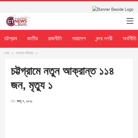
চট্টগ্রাম
জাতীয়
রাজনীতি
সারাদেশ
বন্দর নগরী
অর্থনীতি
হোম
করোনা ভাইরাস
চট্টগ্রামে নতুন আক্রান্ত ১১৪
জন, মৃত্যু ১
On
জানু ৭, ২০২১