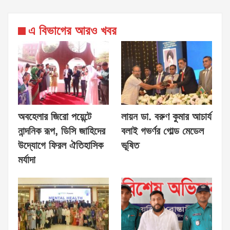
এ বিভাগের আরও খবর
অবহেলার জিরো পয়েন্টে
লায়ন ডা. বরুণ কুমার আচার্য
নান্দনিক রূপ, ডিসি জাহিদের
বলাই গভর্ণর গোল্ড মেডেল
উদ্যোগে ফিরল ঐতিহাসিক
ভূষিত
মর্যাদা